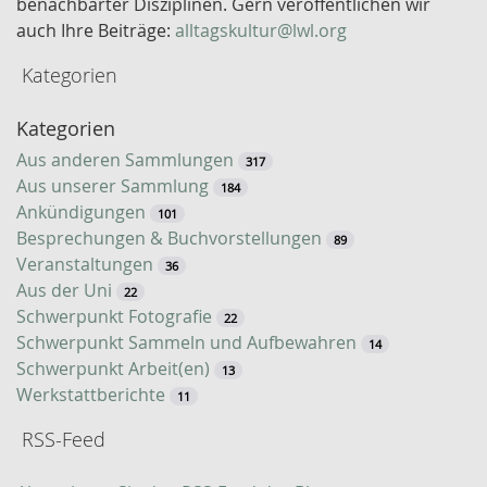
benachbarter Disziplinen. Gern veröffentlichen wir
o
auch Ihre Beiträge:
alltagskultur@lwl.org
r
Kategorien
t
-
Kategorien
S
u
Aus anderen Sammlungen
317
c
Aus unserer Sammlung
184
h
Ankündigungen
101
e
Besprechungen & Buchvorstellungen
89
Veranstaltungen
36
Aus der Uni
22
Schwerpunkt Fotografie
22
Schwerpunkt Sammeln und Aufbewahren
14
Schwerpunkt Arbeit(en)
13
Werkstattberichte
11
RSS-Feed