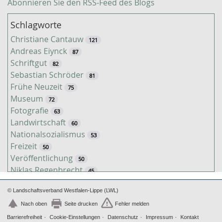
Abonnieren Sie den RSS-Feed des Blogs
Schlagworte
Christiane Cantauw
121
Andreas Eiynck
87
Schriftgut
82
Sebastian Schröder
81
Frühe Neuzeit
75
Museum
72
Fotografie
63
Landwirtschaft
60
Nationalsozialismus
53
Freizeit
50
Veröffentlichung
50
Niklas Regenbrecht
45
Kaiserzeit
45
© Landschaftsverband Westfalen-Lippe (LWL)
Tiere
38
Timo Luks
Nach oben
Seite drucken
Fehler melden
37
Christof Spannhoff
Barrierefreiheit
Cookie-Einstellungen
Datenschutz
Impressum
Kontakt
31