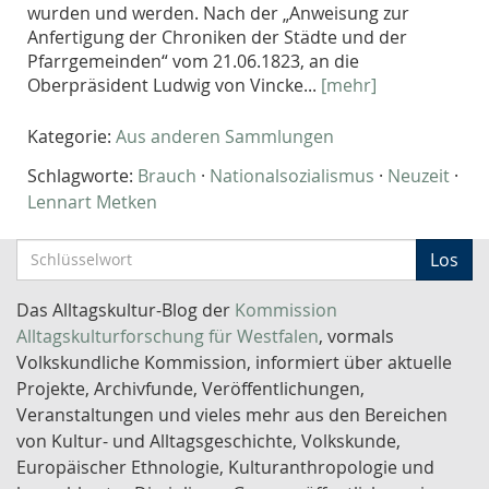
wurden und werden. Nach der „Anweisung zur
Anfertigung der Chroniken der Städte und der
Pfarrgemeinden“ vom 21.06.1823, an die
Oberpräsident Ludwig von Vincke...
[mehr]
Kategorie:
Aus anderen Sammlungen
Schlagworte:
Brauch
·
Nationalsozialismus
·
Neuzeit
·
Lennart Metken
S
Los
c
h
Das Alltagskultur-Blog der
Kommission
l
Alltagskulturforschung für Westfalen
, vormals
ü
Volkskundliche Kommission, informiert über aktuelle
s
Projekte, Archivfunde, Veröffentlichungen,
s
Veranstaltungen und vieles mehr aus den Bereichen
e
von Kultur- und Alltagsgeschichte, Volkskunde,
l
Europäischer Ethnologie, Kulturanthropologie und
w