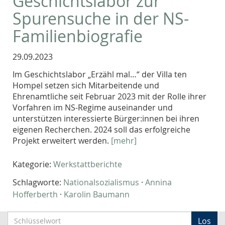
Geschichtslabor zur
Spurensuche in der NS-
Familienbiografie
29.09.2023
Im Geschichtslabor „Erzähl mal…“ der Villa ten
Hompel setzen sich Mitarbeitende und
Ehrenamtliche seit Februar 2023 mit der Rolle ihrer
Vorfahren im NS-Regime auseinander und
unterstützen interessierte Bürger:innen bei ihren
eigenen Recherchen. 2024 soll das erfolgreiche
Projekt erweitert werden.
[mehr]
Kategorie:
Werkstattberichte
Schlagworte:
Nationalsozialismus
·
Annina
Hofferberth
·
Karolin Baumann
S
Los