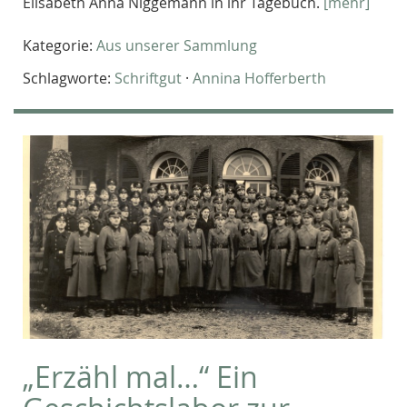
Elisabeth Anna Niggemann in ihr Tagebuch.
[mehr]
Kategorie:
Aus unserer Sammlung
Schlagworte:
Schriftgut
·
Annina Hofferberth
„Erzähl mal…“ Ein