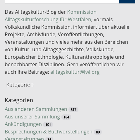
c
h
Das Alltagskultur-Blog der
Kommission
l
Alltagskulturforschung für Westfalen
, vormals
ü
Volkskundliche Kommission, informiert über aktuelle
s
Projekte, Archivfunde, Veröffentlichungen,
s
Veranstaltungen und vieles mehr aus den Bereichen
e
von Kultur- und Alltagsgeschichte, Volkskunde,
l
Europäischer Ethnologie, Kulturanthropologie und
w
benachbarter Disziplinen. Gern veröffentlichen wir
o
auch Ihre Beiträge:
alltagskultur@lwl.org
r
Kategorien
t
-
Kategorien
S
u
Aus anderen Sammlungen
317
c
Aus unserer Sammlung
184
h
Ankündigungen
101
e
Besprechungen & Buchvorstellungen
89
Veranstaltungen
36