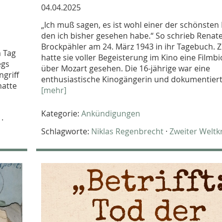
04.04.2025
„Ich muß sagen, es ist wohl einer der schönsten 
den ich bisher gesehen habe.“ So schrieb Renat
Brockpähler am 24. März 1943 in ihr Tagebuch. 
m Tag
hatte sie voller Begeisterung im Kino eine Filmb
egs
über Mozart gesehen. Die 16-jährige war eine
ngriff
enthusiastische Kinogängerin und dokumentierte
hatte
[mehr]
Kategorie:
Ankündigungen
·
Schlagworte:
Niklas Regenbrecht
·
Zweiter Weltk