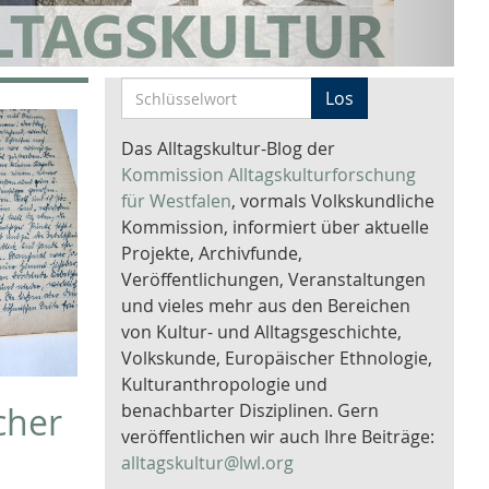
S
Los
c
h
Das Alltagskultur-Blog der
l
Kommission Alltagskulturforschung
ü
für Westfalen
, vormals Volkskundliche
s
Kommission, informiert über aktuelle
s
Projekte, Archivfunde,
e
Veröffentlichungen, Veranstaltungen
l
und vieles mehr aus den Bereichen
w
von Kultur- und Alltagsgeschichte,
o
Volkskunde, Europäischer Ethnologie,
r
Kulturanthropologie und
t
benachbarter Disziplinen. Gern
cher
-
veröffentlichen wir auch Ihre Beiträge:
S
alltagskultur@lwl.org
u