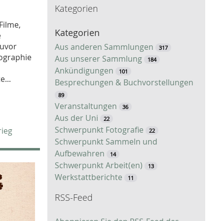
Kategorien
c
h
Filme,
Kategorien
e
e
Zuvor
Aus anderen Sammlungen
317
iographie
Aus unserer Sammlung
184
Ankündigungen
101
...
Besprechungen & Buchvorstellungen
89
Veranstaltungen
36
Aus der Uni
22
Schwerpunkt Fotografie
rieg
22
Schwerpunkt Sammeln und
Aufbewahren
14
Schwerpunkt Arbeit(en)
13
Werkstattberichte
11
RSS-Feed