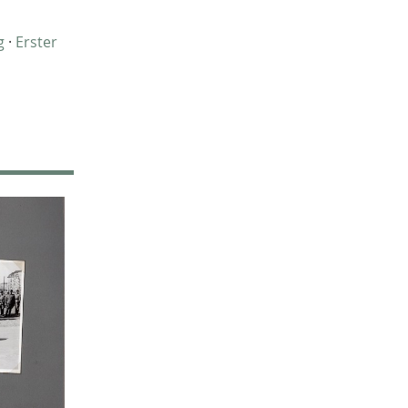
Christof Spannhoff
31
Kathrin Schulte
31
g
·
Erster
Jahreszeiten
31
Kolonialismus
29
Nahrung
27
Brauch
27
Verkehr
26
Weimarer Republik
25
Zweiter Weltkrieg
25
Nachkriegszeit
24
Magazin für Alltagskultur
23
Dörthe Gruttmann
23
Vortrag
21
Handwerk
20
Neuzeit
17
Vereine
14
Ausstellung
13
Weltweit
13
Barbara Stambolis
11