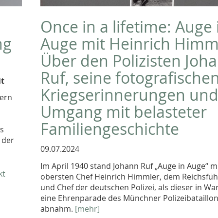
Once in a lifetime: Auge 
ng
Auge mit Heinrich Himm
Über den Polizisten Joh
Ruf, seine fotografische
it
Kriegserinnerungen un
iern
Umgang mit belasteter
Familiengeschichte
as
 der
09.07.2024
Im April 1940 stand Johann Ruf „Auge in Auge“ m
kt
obersten Chef Heinrich Himmler, dem Reichsfüh
und Chef der deutschen Polizei, als dieser in W
eine Ehrenparade des Münchner Polizeibataillon
abnahm.
[mehr]