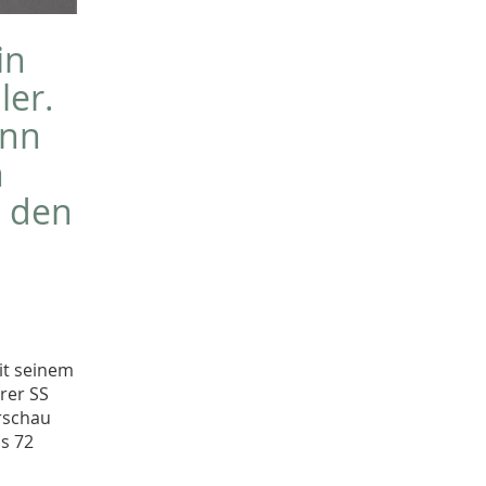
Sachgut
10
Christoph Laue
in
9
Bestandsbeschreibungen
9
ler.
Marcel Brüntrup
9
ann
Weihnachten
9
Michael Rosenkötter
8
n
Jürgen Scheffler
8
d den
Peter Herschlein
8
Mensch-Tier-Beziehungen
8
Dorothee Jahnke
8
Tagung
8
Erster Weltkrieg
8
Wetter
7
Namenforschung
7
it seinem
Elisabeth Timm
7
rer SS
Bernd Thier
6
arschau
Sarah Brünger
s 72
6
Familie
6