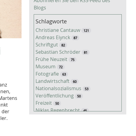
Abonnieren Sie den RSS-Feed des
Blogs
Schlagworte
Christiane Cantauw
121
Andreas Eiynck
87
Schriftgut
82
i
Sebastian Schröder
81
Frühe Neuzeit
75
Museum
72
Fotografie
63
Landwirtschaft
60
ganz
Nationalsozialismus
53
nnen,
Veröffentlichung
50
-Martens
Freizeit
50
unkt
Niklas Regenbrecht
n der
45
Kaiserzeit
ler.
45
Tiere
38
Timo Luks
37