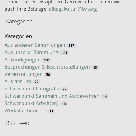
benachbarter Disziplinen. Gern veröffentlichen wir
o
auch Ihre Beiträge:
alltagskultur@lwl.org
r
Kategorien
t
-
Kategorien
S
u
Aus anderen Sammlungen
317
c
Aus unserer Sammlung
184
h
Ankündigungen
101
e
Besprechungen & Buchvorstellungen
89
Veranstaltungen
36
Aus der Uni
22
Schwerpunkt Fotografie
22
Schwerpunkt Sammeln und Aufbewahren
14
Schwerpunkt Arbeit(en)
13
Werkstattberichte
11
RSS-Feed