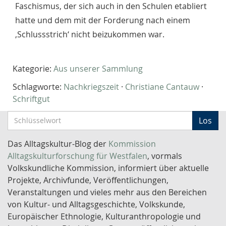
Faschismus, der sich auch in den Schulen etabliert
hatte und dem mit der Forderung nach einem
‚Schlussstrich‘ nicht beizukommen war.
Kategorie:
Aus unserer Sammlung
Schlagworte:
Nachkriegszeit
·
Christiane Cantauw
·
Schriftgut
S
Los
c
h
Das Alltagskultur-Blog der
Kommission
l
Alltagskulturforschung für Westfalen
, vormals
ü
Volkskundliche Kommission, informiert über aktuelle
s
Projekte, Archivfunde, Veröffentlichungen,
s
Veranstaltungen und vieles mehr aus den Bereichen
e
von Kultur- und Alltagsgeschichte, Volkskunde,
l
Europäischer Ethnologie, Kulturanthropologie und
w