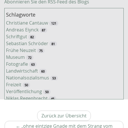
Abonnieren Sie den RSS-Feed des Blogs
Schlagworte
Christiane Cantauw
121
Andreas Eiynck
87
Schriftgut
82
Sebastian Schröder
81
Frühe Neuzeit
75
Museum
72
Fotografie
63
Landwirtschaft
60
Nationalsozialismus
53
Freizeit
50
Veröffentlichung
50
Niklas Regenbrecht
45
Kaiserzeit
45
Tiere
38
Zurück zur Übersicht
Timo Luks
37
Christof Spannhoff
←
„ohne eintzige Gnade mit dem Strang vom
31