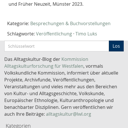
und Früher Neuzeit, Münster 2023.
Kategorie:
Besprechungen & Buchvorstellungen
Schlagworte:
Veröffentlichung
·
Timo Luks
S
Los
c
h
Das Alltagskultur-Blog der
Kommission
l
Alltagskulturforschung für Westfalen
, vormals
ü
Volkskundliche Kommission, informiert über aktuelle
s
Projekte, Archivfunde, Veröffentlichungen,
s
Veranstaltungen und vieles mehr aus den Bereichen
e
von Kultur- und Alltagsgeschichte, Volkskunde,
l
Europäischer Ethnologie, Kulturanthropologie und
w
benachbarter Disziplinen. Gern veröffentlichen wir
o
auch Ihre Beiträge:
alltagskultur@lwl.org
r
Kategorien
t