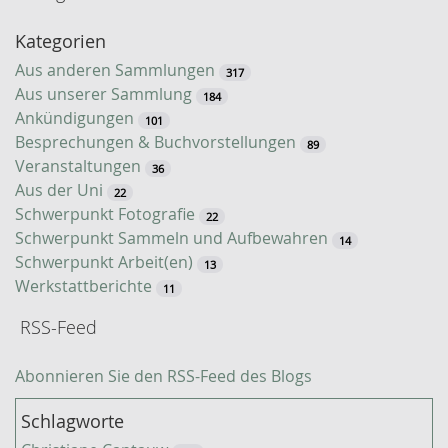
-
Kategorien
S
u
Aus anderen Sammlungen
317
c
Aus unserer Sammlung
184
h
Ankündigungen
101
e
Besprechungen & Buchvorstellungen
89
Veranstaltungen
36
Aus der Uni
22
Schwerpunkt Fotografie
22
Schwerpunkt Sammeln und Aufbewahren
14
Schwerpunkt Arbeit(en)
13
Werkstattberichte
11
RSS-Feed
Abonnieren Sie den RSS-Feed des Blogs
Schlagworte