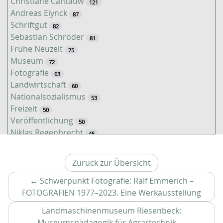
Christiane Cantauw
121
Andreas Eiynck
87
Schriftgut
82
Sebastian Schröder
81
Frühe Neuzeit
75
Museum
72
Fotografie
63
Landwirtschaft
60
Nationalsozialismus
53
Freizeit
50
Veröffentlichung
50
Niklas Regenbrecht
45
Kaiserzeit
45
Tiere
38
Zurück zur Übersicht
Timo Luks
37
Kathrin Schulte
←
Schwerpunkt Fotografie: Ralf Emmerich –
31
Jahreszeiten
Vorhe
FOTOGRAFIEN 1977–2023. Eine Werkausstellung
31
Christof Spannhoff
Artike
31
Landmaschinenmuseum Riesenbeck:
Kolonialismus
29
Nächster
Museumspädagogik für Agrartechnik
→