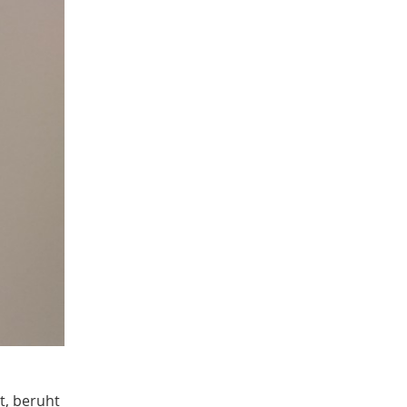
Sachgut
10
Christoph Laue
9
Bestandsbeschreibungen
9
Marcel Brüntrup
9
Weihnachten
9
Tagung
8
Erster Weltkrieg
8
Michael Rosenkötter
8
Jürgen Scheffler
8
Peter Herschlein
8
Mensch-Tier-Beziehungen
8
Dorothee Jahnke
8
Elisabeth Timm
7
Wetter
7
Namenforschung
7
Bernd Thier
6
Sarah Brünger
6
Familie
6
t, beruht