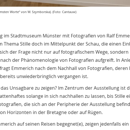
ltsamsten Worte“ von W. Szymborska). (Foto: Cantauw)
ung im Stadtmuseum Münster mit Fotografien von Ralf Emmer
m Thema Stille doch im Mittelpunkt der Schau, die einen Einb
sich der Frage nicht nur auf fotografischem Wege, sondern 
 nach der Phänomenologie von Fotografien aufgreift. In An
t, fragt Emmerich nach dem Nachhall von Fotografien, deren 
bereits unwiederbringlich vergangen ist.
 das Unsagbare zu zeigen? Im Zentrum der Ausstellung ist 
nhaftes solange in sich nachhallen zu lassen, bis Stille ein
tografien, die sich an der Peripherie der Ausstellung befin
von Horizonten in der Bretagne oder auf Rügen.
ich auf seinen Reisen begegnet(e), zeigen jedenfalls ein 