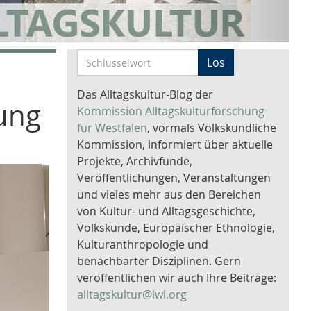
S
Los
c
h
Das Alltagskultur-Blog der
ung
l
Kommission Alltagskulturforschung
ü
für Westfalen
, vormals Volkskundliche
s
Kommission, informiert über aktuelle
s
Projekte, Archivfunde,
e
Veröffentlichungen, Veranstaltungen
l
und vieles mehr aus den Bereichen
w
von Kultur- und Alltagsgeschichte,
o
Volkskunde, Europäischer Ethnologie,
r
Kulturanthropologie und
t
benachbarter Disziplinen. Gern
-
veröffentlichen wir auch Ihre Beiträge:
S
alltagskultur@lwl.org
u