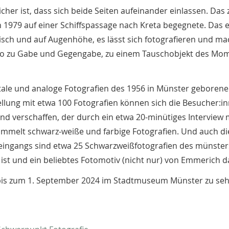
her ist, dass sich beide Seiten aufeinander einlassen. Das z
1979 auf einer Schiffspassage nach Kreta begegnete. Das 
risch und auf Augenhöhe, es lässt sich fotografieren und ma
n so zu Gabe und Gegengabe, zu einem Tauschobjekt des Mom
tale und analoge Fotografien des 1956 in Münster geboren
ellung mit etwa 100 Fotografien können sich die Besucher:i
d verschaffen, der durch ein etwa 20-minütiges Interview
sammelt schwarz-weiße und farbige Fotografien. Und auch di
 eingangs sind etwa 25 Schwarzweißfotografien des münste
st und ein beliebtes Fotomotiv (nicht nur) von Emmerich da
bis zum 1. September 2024 im Stadtmuseum Münster zu seh