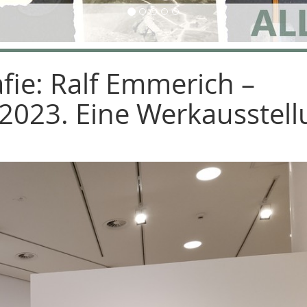
fie: Ralf Emmerich –
023. Eine Werkausstell