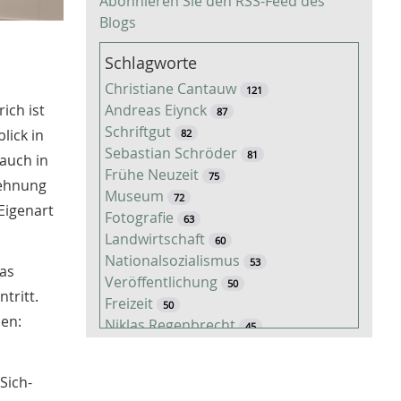
Abonnieren Sie den RSS-Feed des
Blogs
Schlagworte
Christiane Cantauw
121
ich ist
Andreas Eiynck
87
Schriftgut
lick in
82
Sebastian Schröder
81
auch in
Frühe Neuzeit
75
lehnung
Museum
72
Eigenart
Fotografie
63
Landwirtschaft
60
Nationalsozialismus
53
das
Veröffentlichung
50
tritt.
Freizeit
50
den:
Niklas Regenbrecht
45
Kaiserzeit
45
Tiere
38
Sich-
Timo Luks
37