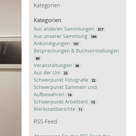
Kategorien
c
h
Kategorien
e
Aus anderen Sammlungen
317
Aus unserer Sammlung
184
Ankündigungen
101
Besprechungen & Buchvorstellungen
89
Veranstaltungen
36
Aus der Uni
22
Schwerpunkt Fotografie
22
Schwerpunkt Sammeln und
Aufbewahren
14
Schwerpunkt Arbeit(en)
13
Werkstattberichte
11
RSS-Feed