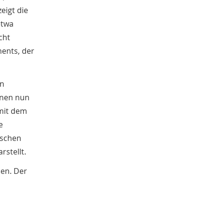
Yannick Rüskamp
5
eigt die
Ann-Kathrin Holler
5
etwa
Dörte Hein
5
Karl-Zuhorn-Preis
cht
5
Emil Schoppmann
5
ents, der
Lutz Volmer
5
Gisbert Strotdrees
4
Christin Fleige
en
4
Kathrin Hüing
4
nnen nun
Werbung
4
 mit dem
Religion
4
e
Medienresonanz
4
rschen
Nikola Böcker
4
rstellt.
Anna Vogt
3
Gebhard Aders
3
en. Der
Gitta Böth
3
Militär
3
Atlas der deutschen Volkskunde
3
Mittelalter
3