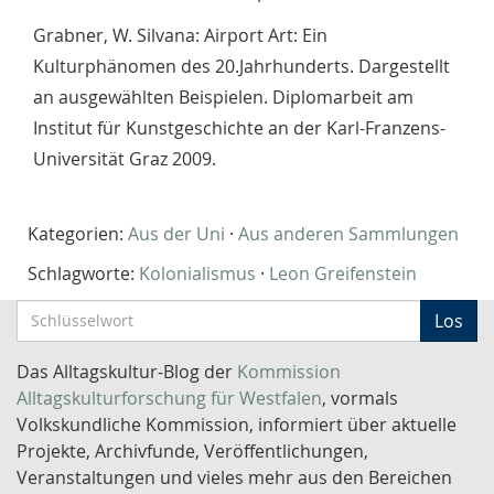
Grabner, W. Silvana: Airport Art: Ein
Kulturphänomen des 20.Jahrhunderts. Dargestellt
an ausgewählten Beispielen. Diplomarbeit am
Institut für Kunstgeschichte an der Karl-Franzens-
Universität Graz 2009.
Kategorien:
Aus der Uni
·
Aus anderen Sammlungen
Schlagworte:
Kolonialismus
·
Leon Greifenstein
S
Los
c
h
Das Alltagskultur-Blog der
Kommission
l
Alltagskulturforschung für Westfalen
, vormals
ü
Volkskundliche Kommission, informiert über aktuelle
s
Projekte, Archivfunde, Veröffentlichungen,
s
Veranstaltungen und vieles mehr aus den Bereichen