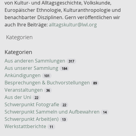
e
von Kultur- und Alltagsgeschichte, Volkskunde,
l
Europäischer Ethnologie, Kulturanthropologie und
w
benachbarter Disziplinen. Gern veröffentlichen wir
o
auch Ihre Beiträge:
alltagskultur@lwl.org
r
Kategorien
t
-
Kategorien
S
u
Aus anderen Sammlungen
317
c
Aus unserer Sammlung
184
h
Ankündigungen
101
e
Besprechungen & Buchvorstellungen
89
Veranstaltungen
36
Aus der Uni
22
Schwerpunkt Fotografie
22
Schwerpunkt Sammeln und Aufbewahren
14
Schwerpunkt Arbeit(en)
13
Werkstattberichte
11