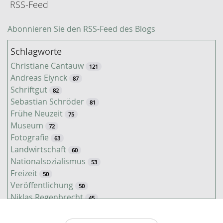
RSS-Feed
Abonnieren Sie den RSS-Feed des Blogs
Schlagworte
Christiane Cantauw
121
Andreas Eiynck
87
Schriftgut
82
Sebastian Schröder
81
Frühe Neuzeit
75
Museum
72
Fotografie
63
Landwirtschaft
60
Nationalsozialismus
53
Freizeit
50
Veröffentlichung
50
Niklas Regenbrecht
45
Kaiserzeit
45
Tiere
38