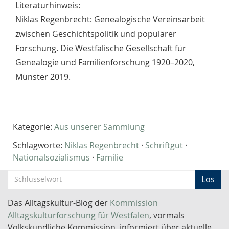
Literaturhinweis:
Niklas Regenbrecht: Genealogische Vereinsarbeit
zwischen Geschichtspolitik und populärer
Forschung. Die Westfälische Gesellschaft für
Genealogie und Familienforschung 1920–2020,
Münster 2019.
Kategorie:
Aus unserer Sammlung
Schlagworte:
Niklas Regenbrecht
·
Schriftgut
·
Nationalsozialismus
·
Familie
S
Los
c
h
Das Alltagskultur-Blog der
Kommission
l
Alltagskulturforschung für Westfalen
, vormals
ü
Volkskundliche Kommission, informiert über aktuelle