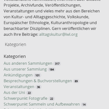
s
Projekte, Archivfunde, Veröffentlichungen,
s
Veranstaltungen und vieles mehr aus den Bereichen
e
von Kultur- und Alltagsgeschichte, Volkskunde,
l
Europäischer Ethnologie, Kulturanthropologie und
w
benachbarter Disziplinen. Gern veröffentlichen wir
o
auch Ihre Beiträge:
alltagskultur@lwl.org
r
Kategorien
t
-
Kategorien
S
u
Aus anderen Sammlungen
317
c
Aus unserer Sammlung
184
h
Ankündigungen
101
e
Besprechungen & Buchvorstellungen
89
Veranstaltungen
36
Aus der Uni
22
Schwerpunkt Fotografie
22
Schwerpunkt Sammeln und Aufbewahren
14