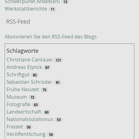
Schwerpunkt Arbeit(en)
13
Werkstattberichte
11
RSS-Feed
Abonnieren Sie den RSS-Feed des Blogs
Schlagworte
Christiane Cantauw
121
Andreas Eiynck
87
Schriftgut
82
Sebastian Schröder
81
Frühe Neuzeit
75
Museum
72
Fotografie
63
Landwirtschaft
60
Nationalsozialismus
53
Freizeit
50
Veröffentlichung
50