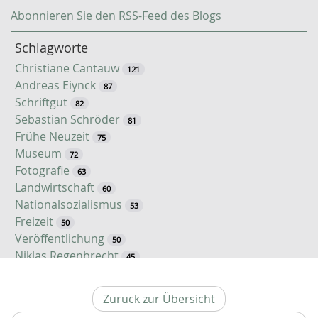
Abonnieren Sie den RSS-Feed des Blogs
Schlagworte
Christiane Cantauw
121
Andreas Eiynck
87
Schriftgut
82
Sebastian Schröder
81
Frühe Neuzeit
75
Museum
72
Fotografie
63
Landwirtschaft
60
Nationalsozialismus
53
Freizeit
50
Veröffentlichung
50
Niklas Regenbrecht
45
Kaiserzeit
45
Tiere
38
Zurück zur Übersicht
Timo Luks
37