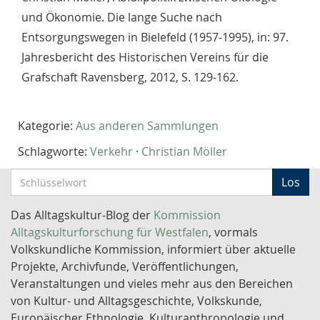
und Ökonomie. Die lange Suche nach
Entsorgungswegen in Bielefeld (1957-1995), in: 97.
Jahresbericht des Historischen Vereins für die
Grafschaft Ravensberg, 2012, S. 129-162.
Kategorie:
Aus anderen Sammlungen
Schlagworte:
Verkehr
·
Christian Möller
S
Los
c
h
Das Alltagskultur-Blog der
Kommission
l
Alltagskulturforschung für Westfalen
, vormals
ü
Volkskundliche Kommission, informiert über aktuelle
s
Projekte, Archivfunde, Veröffentlichungen,
s
Veranstaltungen und vieles mehr aus den Bereichen
e
von Kultur- und Alltagsgeschichte, Volkskunde,
l
Europäischer Ethnologie, Kulturanthropologie und