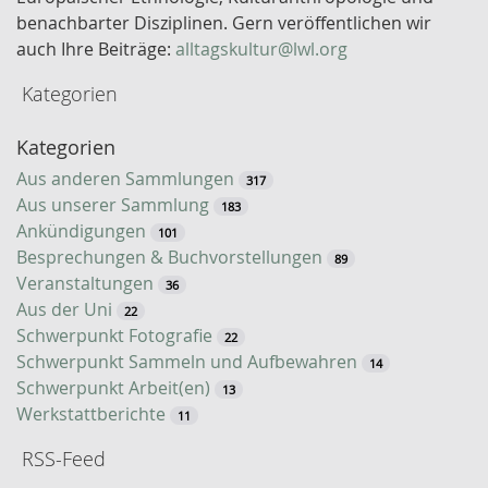
w
benachbarter Disziplinen. Gern veröffentlichen wir
o
auch Ihre Beiträge:
alltagskultur@lwl.org
r
Kategorien
t
-
Kategorien
S
u
Aus anderen Sammlungen
317
c
Aus unserer Sammlung
183
h
Ankündigungen
101
e
Besprechungen & Buchvorstellungen
89
Veranstaltungen
36
Aus der Uni
22
Schwerpunkt Fotografie
22
Schwerpunkt Sammeln und Aufbewahren
14
Schwerpunkt Arbeit(en)
13
Werkstattberichte
11
RSS-Feed