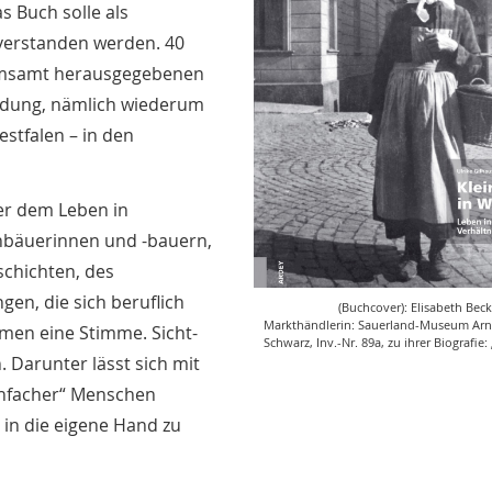
as Buch solle als
 verstanden werden. 40
eumsamt herausgegebenen
ladung, nämlich wiederum
stfalen – in den
ter dem Leben in
inbäuerinnen und -bauern,
schichten, des
en, die sich beruflich
(Buchcover): Elisabeth Beck
Markthändlerin: Sauerland-Museum Ar
men eine Stimme. Sicht-
Schwarz, Inv.-Nr. 89a, zu ihrer Biografie:
. Darunter lässt sich mit
einfacher“ Menschen
 in die eigene Hand zu