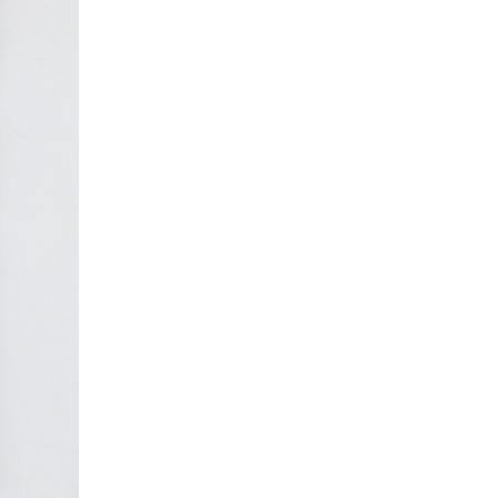
Kathrin Schulte
31
Jahreszeiten
31
Christof Spannhoff
31
Kolonialismus
29
Nahrung
27
Brauch
27
Verkehr
26
Zweiter Weltkrieg
25
Weimarer Republik
25
Nachkriegszeit
24
Magazin für Alltagskultur
23
Dörthe Gruttmann
23
Vortrag
21
Handwerk
20
Neuzeit
17
Vereine
14
Ausstellung
13
Weltweit
13
Barbara Stambolis
11