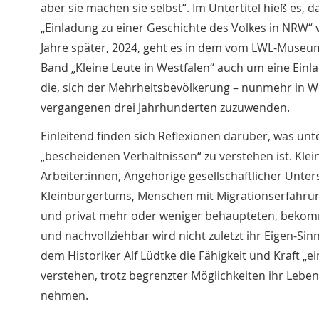
aber sie machen sie selbst“. Im Untertitel hieß es, d
„Einladung zu einer Geschichte des Volkes in NRW“
Jahre später, 2024, geht es in dem vom LWL-Mus
Band „Kleine Leute in Westfalen“ auch um eine Ein
die, sich der Mehrheitsbevölkerung – nunmehr in We
vergangenen drei Jahrhunderten zuzuwenden.
Einleitend finden sich Reflexionen darüber, was un
„bescheidenen Verhältnissen“ zu verstehen ist. Kle
Arbeiter:innen, Angehörige gesellschaftlicher Unter
Kleinbürgertums, Menschen mit Migrationserfahrung
und privat mehr oder weniger behaupteten, bekom
und nachvollziehbar wird nicht zuletzt ihr Eigen-Sinn
dem Historiker Alf Lüdtke die Fähigkeit und Kraft „
verstehen, trotz begrenzter Möglichkeiten ihr Leben
nehmen.