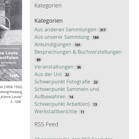
Kategorien
c
h
Kategorien
e
Aus anderen Sammlungen
317
Aus unserer Sammlung
184
Ankündigungen
101
Besprechungen & Buchvorstellungen
89
Veranstaltungen
36
Aus der Uni
22
Schwerpunkt Fotografie
22
er (1858-1932)
Schwerpunkt Sammeln und
nsberg/Hedwig
Aufbewahren
 „Kleine Leute“
14
S. 104f.
Schwerpunkt Arbeit(en)
13
Werkstattberichte
11
RSS-Feed