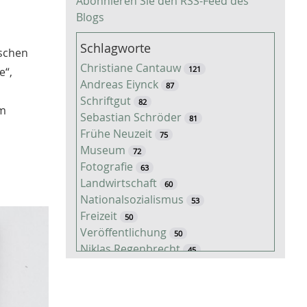
Abonnieren Sie den RSS-Feed des
Blogs
Schlagworte
ischen
Christiane Cantauw
121
e“,
Andreas Eiynck
87
Schriftgut
82
Im
Sebastian Schröder
81
Frühe Neuzeit
75
Museum
72
Fotografie
63
Landwirtschaft
60
Nationalsozialismus
53
Freizeit
50
Veröffentlichung
50
Niklas Regenbrecht
45
Kaiserzeit
45
Tiere
38
Timo Luks
37