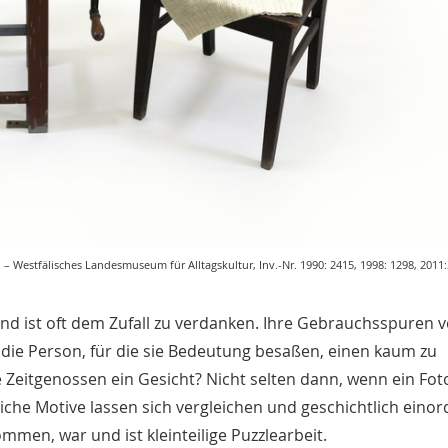
estfälisches Landesmuseum für Alltagskultur, Inv.-Nr. 1990: 2415, 1998: 1298, 2011:3
d ist oft dem Zufall zu verdanken. Ihre Gebrauchsspuren v
ie Person, für die sie Bedeutung besaßen, einen kaum zu
itgenossen ein Gesicht? Nicht selten dann, wenn ein Foto
che Motive lassen sich vergleichen und geschichtlich einor
men, war und ist kleinteilige Puzzlearbeit.