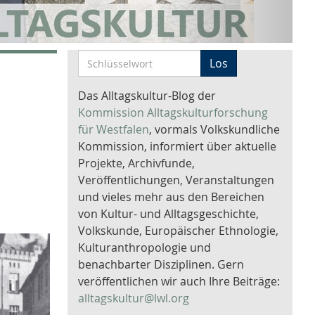
S
Los
c
h
Das Alltagskultur-Blog der
l
Kommission Alltagskulturforschung
ü
für Westfalen
, vormals Volkskundliche
s
Kommission, informiert über aktuelle
s
Projekte, Archivfunde,
e
Veröffentlichungen, Veranstaltungen
l
und vieles mehr aus den Bereichen
w
von Kultur- und Alltagsgeschichte,
o
Volkskunde, Europäischer Ethnologie,
r
Kulturanthropologie und
t
benachbarter Disziplinen. Gern
-
veröffentlichen wir auch Ihre Beiträge:
S
alltagskultur@lwl.org
u