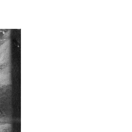
Annina Hofferberth
3
Anna Vogt
3
Gebhard Aders
3
Gitta Böth
3
Militär
3
Atlas der deutschen Volkskunde
3
Mittelalter
3
Hausforschung
3
Stephan Sagurna
3
Lied
2
Norbert Damberg
2
Universität
2
Robin Butte
2
Annika Schütt
2
Lucinda Jäger
2
Tourismus
2
Annemarie Hallmann
2
Sonja Voss
2
Andreas Floyd
2