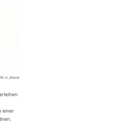
Emil Schoppmann
5
Lutz Volmer
5
Yannick Rüskamp
5
Ann-Kathrin Holler
5
Dörte Hein
5
Karl-Zuhorn-Preis
5
Christin Fleige
4
Kathrin Hüing
4
Werbung
4
Religion
4
Medienresonanz
4
Nikola Böcker
9, in „Kleine
4
Gisbert Strotdrees
4
Barbara Düsterhöft
3
erleihen
Ulrich Hengemühle
3
Mareen Averbeck
3
 einer
Aleksandra Stojanoska
3
dnen.
Bernd Hammerschmidt
3
Anastasia Margariti-Börgel
3