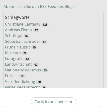
Abonnieren Sie den RSS-Feed des Blogs
Schlagworte
Christiane Cantauw
121
Andreas Eiynck
87
Schriftgut
82
Sebastian Schröder
81
Frühe Neuzeit
75
Museum
72
Fotografie
63
Landwirtschaft
60
Nationalsozialismus
53
Freizeit
50
Veröffentlichung
50
Niklas Regenbrecht
45
Kaiserzeit
45
Tiere
38
Zurück zur Übersicht
Timo Luks
37