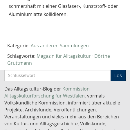
schmerzhaft mit einer Glasfaser-, Kunststoff- oder
Aluminiumlatte kollidieren.
Kategorie:
Aus anderen Sammlungen
Schlagworte:
Magazin für Alltagskultur
·
Dörthe
Gruttmann
S
Los
c
h
Das Alltagskultur-Blog der
Kommission
l
Alltagskulturforschung für Westfalen
, vormals
ü
Volkskundliche Kommission, informiert über aktuelle
s
Projekte, Archivfunde, Veröffentlichungen,
s
Veranstaltungen und vieles mehr aus den Bereichen
e
von Kultur- und Alltagsgeschichte, Volkskunde,
l