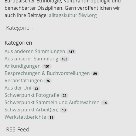
Europäischer Ethnologie, Kulturanthropologie und
w
benachbarter Disziplinen. Gern veröffentlichen wir
o
auch Ihre Beiträge:
alltagskultur@lwl.org
r
Kategorien
t
-
Kategorien
S
u
Aus anderen Sammlungen
317
c
Aus unserer Sammlung
183
h
Ankündigungen
101
e
Besprechungen & Buchvorstellungen
89
Veranstaltungen
36
Aus der Uni
22
Schwerpunkt Fotografie
22
Schwerpunkt Sammeln und Aufbewahren
14
Schwerpunkt Arbeit(en)
13
Werkstattberichte
11
RSS-Feed