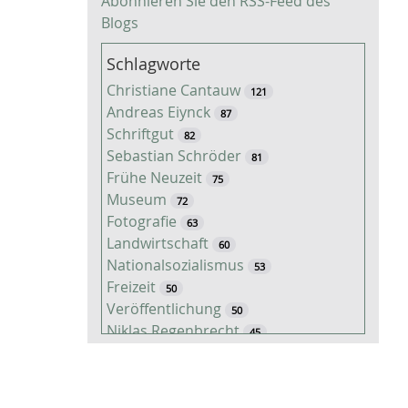
Abonnieren Sie den RSS-Feed des
Blogs
Schlagworte
Christiane Cantauw
121
Andreas Eiynck
87
Schriftgut
82
Sebastian Schröder
81
Frühe Neuzeit
75
Museum
72
Fotografie
63
Landwirtschaft
60
Nationalsozialismus
53
Freizeit
50
Veröffentlichung
50
Niklas Regenbrecht
45
Kaiserzeit
45
Tiere
38
Timo Luks
37