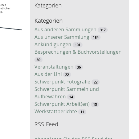
Kategorien
c
h
Kategorien
e
Aus anderen Sammlungen
317
Aus unserer Sammlung
184
Ankündigungen
101
Besprechungen & Buchvorstellungen
89
Veranstaltungen
36
Aus der Uni
22
Schwerpunkt Fotografie
22
Schwerpunkt Sammeln und
Aufbewahren
14
Schwerpunkt Arbeit(en)
13
Werkstattberichte
11
RSS-Feed