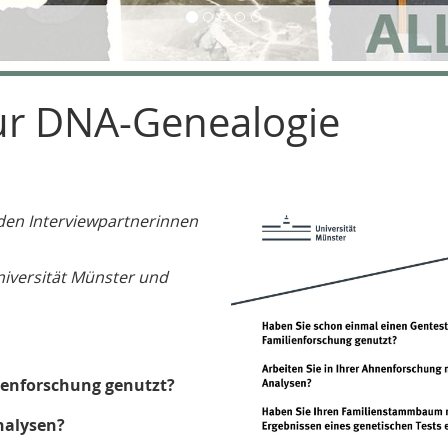
ur DNA-Genealogie
den Interviewpartnerinnen
niversität Münster und
ienforschung genutzt?
nalysen?