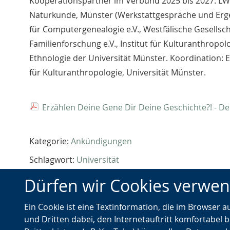
Kooperationspartner im Verbund 2025 bis 2027: L
Naturkunde, Münster (Werkstattgespräche und Erge
für Computergenealogie e.V., Westfälische Gesellsc
Familienforschung e.V., Institut für Kulturanthropo
Ethnologie der Universität Münster. Koordination: 
für Kulturanthropologie, Universität Münster.
Erzählen Deine Gene Dir Deine Geschichte?! - D
Kategorie:
Ankündigungen
Schlagwort:
Universität
Dürfen wir Cookies verwe
Vorheriger
←
Woodstock(s) in Westfalen?
Z
Artikel
Ein Cookie ist eine Textinformation, die im Browser 
und Dritten dabei, den Internetauftritt komfortabel b