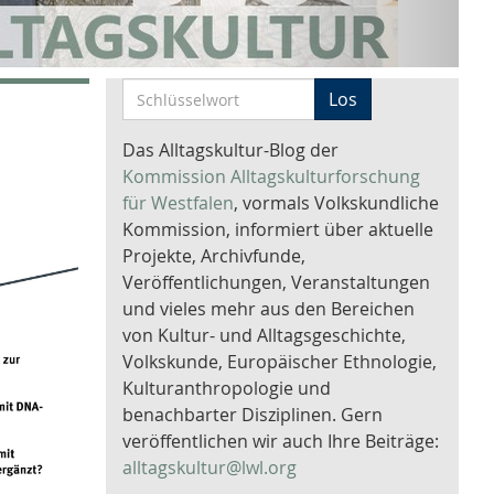
S
Los
c
h
Das Alltagskultur-Blog der
l
Kommission Alltagskulturforschung
ü
für Westfalen
, vormals Volkskundliche
s
Kommission, informiert über aktuelle
s
Projekte, Archivfunde,
e
Veröffentlichungen, Veranstaltungen
l
und vieles mehr aus den Bereichen
w
von Kultur- und Alltagsgeschichte,
o
Volkskunde, Europäischer Ethnologie,
r
Kulturanthropologie und
t
benachbarter Disziplinen. Gern
-
veröffentlichen wir auch Ihre Beiträge:
S
alltagskultur@lwl.org
u