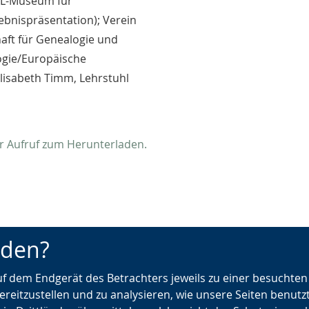
WL-Museum für
bnispräsentation); Verein
haft für Genealogie und
logie/Europäische
Elisabeth Timm, Lehrstuhl
er Aufruf zum Herunterladen.
nden?
urück zur Übersicht
Schwerpunktthema: S
und Aufbewahren: Samm
auf dem Endgerät des Betrachters jeweils zu einer besuchte
Schrauben im Verein.
ereitzustellen und zu analysieren, wie unsere Seiten benutz