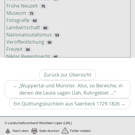
Frühe Neuzeit
75
Museum
72
Fotografie
63
Landwirtschaft
60
Nationalsozialismus
53
Veröffentlichung
50
Freizeit
50
Niklas Regenbrecht
45
Kaiserzeit
45
Tiere
38
Zurück zur Übersicht
Timo Luks
37
Christof Spannhoff
←
„Wuppertal und Münster. Also, so Bereiche, in
31
Kathrin Schulte
Vorheri
denen die Leute sagen Uah, Ruhrgebiet …“
31
Jahreszeiten
Artikel
31
Nächs
Ein Quittungsbüchlein aus Saerbeck 1729-1826
→
Kolonialismus
29
Artikel
Nahrung
27
Brauch
27
© Landschaftsverband Westfalen-Lippe (LWL)
Verkehr
26
Nach oben
Seite drucken
Fehler melden