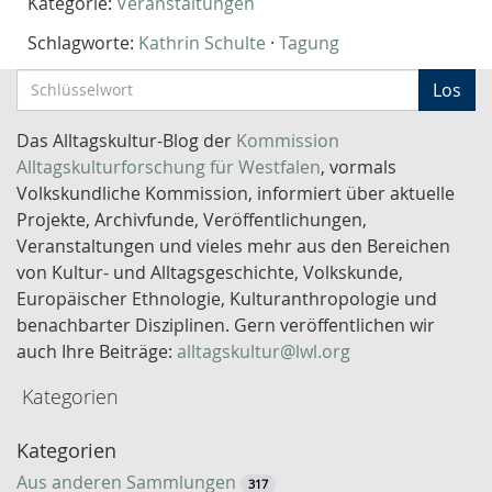
Kategorie:
Veranstaltungen
Schlagworte:
Kathrin Schulte
·
Tagung
S
Los
c
h
Das Alltagskultur-Blog der
Kommission
l
Alltagskulturforschung für Westfalen
, vormals
ü
Volkskundliche Kommission, informiert über aktuelle
s
Projekte, Archivfunde, Veröffentlichungen,
s
Veranstaltungen und vieles mehr aus den Bereichen
e
von Kultur- und Alltagsgeschichte, Volkskunde,
l
Europäischer Ethnologie, Kulturanthropologie und
w
benachbarter Disziplinen. Gern veröffentlichen wir
o
auch Ihre Beiträge:
alltagskultur@lwl.org
r
Kategorien
t
-
Kategorien
S
u
Aus anderen Sammlungen
317