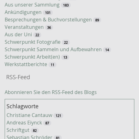
c
Aus unserer Sammlung
183
h
Ankündigungen
101
e
Besprechungen & Buchvorstellungen
89
Veranstaltungen
36
Aus der Uni
22
Schwerpunkt Fotografie
22
Schwerpunkt Sammeln und Aufbewahren
14
Schwerpunkt Arbeit(en)
13
Werkstattberichte
11
RSS-Feed
Abonnieren Sie den RSS-Feed des Blogs
Schlagworte
Christiane Cantauw
121
Andreas Eiynck
87
Schriftgut
82
Sebastian Schröder
81