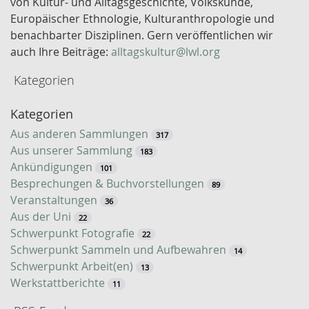
von Kultur- und Alltagsgeschichte, Volkskunde,
l
Europäischer Ethnologie, Kulturanthropologie und
w
benachbarter Disziplinen. Gern veröffentlichen wir
o
auch Ihre Beiträge:
alltagskultur@lwl.org
r
Kategorien
t
-
Kategorien
S
u
Aus anderen Sammlungen
317
c
Aus unserer Sammlung
183
h
Ankündigungen
101
e
Besprechungen & Buchvorstellungen
89
Veranstaltungen
36
Aus der Uni
22
Schwerpunkt Fotografie
22
Schwerpunkt Sammeln und Aufbewahren
14
Schwerpunkt Arbeit(en)
13
Werkstattberichte
11