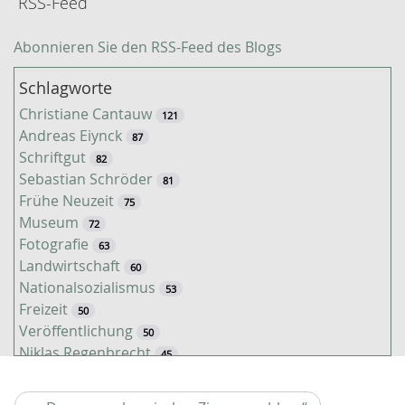
RSS-Feed
Abonnieren Sie den RSS-Feed des Blogs
Schlagworte
Christiane Cantauw
121
Andreas Eiynck
87
Schriftgut
82
Sebastian Schröder
81
Frühe Neuzeit
75
Museum
72
Fotografie
63
Landwirtschaft
60
Nationalsozialismus
53
Freizeit
50
Veröffentlichung
50
Niklas Regenbrecht
45
Kaiserzeit
45
Tiere
38