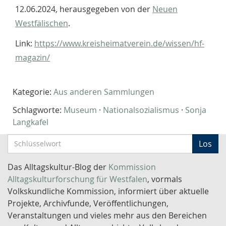
12.06.2024, herausgegeben von der
Neuen
Westfälischen
.
Link:
https://www.kreisheimatverein.de/wissen/hf-
magazin/
Kategorie:
Aus anderen Sammlungen
Schlagworte:
Museum
·
Nationalsozialismus
·
Sonja
Langkafel
S
Los
c
h
Das Alltagskultur-Blog der
Kommission
l
Alltagskulturforschung für Westfalen
, vormals
ü
Volkskundliche Kommission, informiert über aktuelle
s
Projekte, Archivfunde, Veröffentlichungen,
s
Veranstaltungen und vieles mehr aus den Bereichen
e