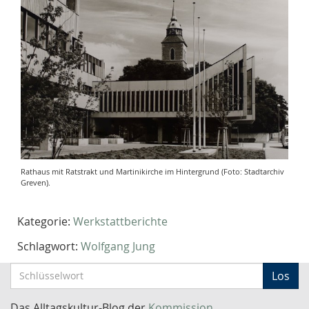
Rathaus mit Ratstrakt und Martinikirche im Hintergrund (Foto: Stadtarchiv
Greven).
Kategorie:
Werkstattberichte
Schlagwort:
Wolfgang Jung
S
Los
c
h
Das Alltagskultur-Blog der
Kommission