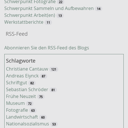
Schwerpunkt Fotografie
22
Schwerpunkt Sammeln und Aufbewahren
14
Schwerpunkt Arbeit(en)
13
Werkstattberichte
11
RSS-Feed
Abonnieren Sie den RSS-Feed des Blogs
Schlagworte
Christiane Cantauw
121
Andreas Eiynck
87
Schriftgut
82
Sebastian Schröder
81
Frühe Neuzeit
75
Museum
72
Fotografie
63
Landwirtschaft
60
Nationalsozialismus
53