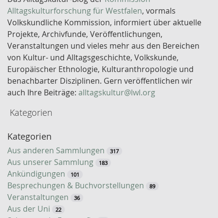
l
Alltagskulturforschung für Westfalen
, vormals
ü
Volkskundliche Kommission, informiert über aktuelle
s
Projekte, Archivfunde, Veröffentlichungen,
s
Veranstaltungen und vieles mehr aus den Bereichen
e
von Kultur- und Alltagsgeschichte, Volkskunde,
l
Europäischer Ethnologie, Kulturanthropologie und
w
benachbarter Disziplinen. Gern veröffentlichen wir
o
auch Ihre Beiträge:
alltagskultur@lwl.org
r
Kategorien
t
-
Kategorien
S
u
Aus anderen Sammlungen
317
c
Aus unserer Sammlung
183
h
Ankündigungen
101
e
Besprechungen & Buchvorstellungen
89
Veranstaltungen
36
Aus der Uni
22