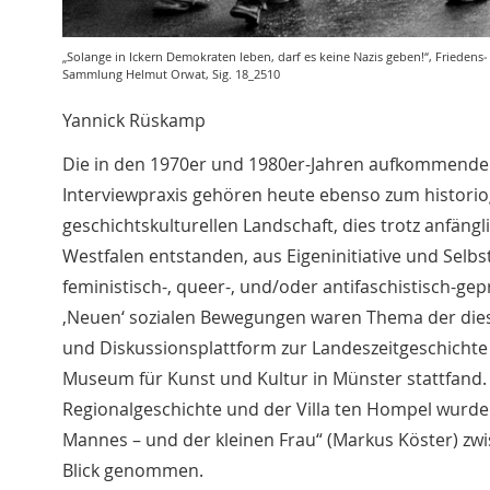
„Solange in Ickern Demokraten leben, darf es keine Nazis geben!“, Friede
Sammlung Helmut Orwat, Sig. 18_2510
Yannick Rüskamp
Die in den 1970er und 1980er-Jahren aufkommende 
Interviewpraxis gehören heute ebenso zum historiog
geschichtskulturellen Landschaft, dies trotz anfäng
Westfalen entstanden, aus Eigeninitiative und Selbs
feministisch-, queer-, und/oder antifaschistisch-ge
‚Neuen‘ sozialen Bewegungen waren Thema der diesj
und Diskussionsplattform zur Landeszeitgeschichte 
Museum für Kunst und Kultur in Münster stattfand. 
Regionalgeschichte und der Villa ten Hompel wurde
Mannes – und der kleinen Frau“ (Markus Köster) zw
Blick genommen.