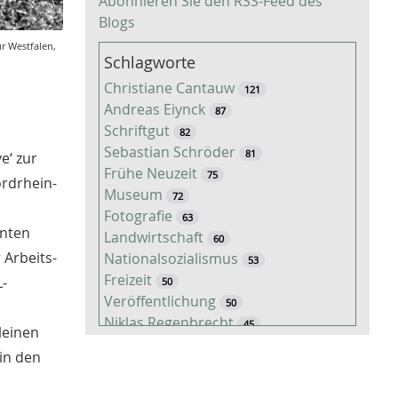
Abonnieren Sie den RSS-Feed des
Blogs
r Westfalen,
Schlagworte
Christiane Cantauw
121
Andreas Eiynck
87
Schriftgut
82
Sebastian Schröder
81
e‘ zur
Frühe Neuzeit
75
ordrhein-
Museum
72
Fotografie
63
nnten
Landwirtschaft
60
 Arbeits-
Nationalsozialismus
53
Freizeit
L-
50
Veröffentlichung
50
Niklas Regenbrecht
45
leinen
Kaiserzeit
45
in den
Tiere
38
Timo Luks
37