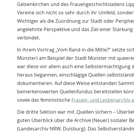
Gelsenkirchen und des Frauengeschichtsladens Lippe 
Vereine sich nicht so sehr durch ihr Umfeld, sond
Wichtiger als die Zuordnung zur Stadt oder Periphe
angelehnte Perspektive und das Ziel einer Stärkung 
verbindet.
In ihrem Vortrag „Vom Rand in die Mitte?“ setzte sich
Münster) am Beispiel der Stadt Münster mit queere
war diese vor allem auch eine Selbstermächtigung d
heraus begannen, einschlägige Quellen selbststän
dokumentieren. Auf diese Weise entstanden Sammlu
bemerkenswerten Quellenfundus bereitstellen können
sowie das feministische
Frauen- und Lesbenarchiv 
Die dritte Sektion war mit ‚Quellen sichern – Überl
guten Überblick über die Archive (Neuer) sozialer B
(Landesarchiv NRW, Duisburg). Das Selbstverständni