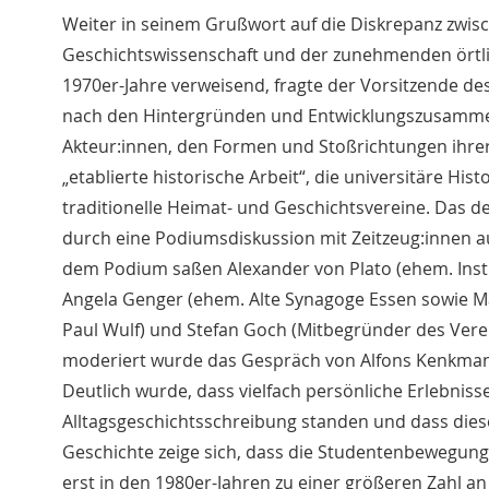
Weiter in seinem Grußwort auf die Diskrepanz zwis
Geschichtswissenschaft und der zunehmenden örtli
1970er-Jahre verweisend, fragte der Vorsitzende de
nach den Hintergründen und Entwicklungszusammen
Akteur:innen, den Formen und Stoßrichtungen ihre
„etablierte historische Arbeit“, die universitäre Hi
traditionelle Heimat- und Geschichtsvereine. Das 
durch eine Podiumsdiskussion mit Zeitzeug:innen a
dem Podium saßen Alexander von Plato (ehem. Insti
Angela Genger (ehem. Alte Synagoge Essen sowie Ma
Paul Wulf) und Stefan Goch (Mitbegründer des Verei
moderiert wurde das Gespräch von Alfons Kenkmann 
Deutlich wurde, dass vielfach persönliche Erlebni
Alltagsgeschichtsschreibung standen und dass diese
Geschichte zeige sich, dass die Studentenbewegung
erst in den 1980er-Jahren zu einer größeren Zahl 