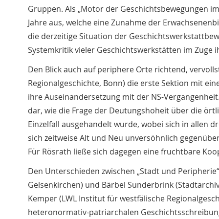
Gruppen. Als „Motor der Geschichtsbewegungen im 
Jahre aus, welche eine Zunahme der Erwachsenenbil
die derzeitige Situation der Geschichtswerkstattbe
Systemkritik vieler Geschichtswerkstätten im Zuge ih
Den Blick auch auf periphere Orte richtend, vervol
Regionalgeschichte, Bonn) die erste Sektion mit ei
ihre Auseinandersetzung mit der NS-Vergangenheit. 
dar, wie die Frage der Deutungshoheit über die ö
Einzelfall ausgehandelt wurde, wobei sich in allen 
sich zeitweise Alt und Neu unversöhnlich gegenübe
Für Rösrath ließe sich dagegen eine fruchtbare Koop
Den Unterschieden zwischen „Stadt und Peripherie“ n
Gelsenkirchen) und Bärbel Sunderbrink (Stadtarchiv
Kemper (LWL Institut für westfälische Regionalgesc
heteronormativ-patriarchalen Geschichtsschreibung‘