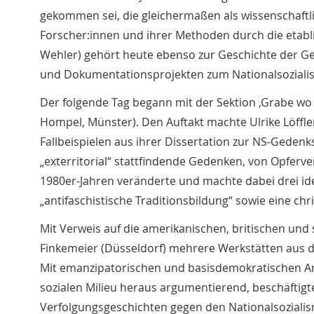
gekommen sei, die gleichermaßen als wissenschaftl
Forscher:innen und ihrer Methoden durch die etabli
Wehler) gehört heute ebenso zur Geschichte der G
und Dokumentationsprojekten zum Nationalsoziali
Der folgende Tag begann mit der Sektion ‚Grabe wo D
Hompel, Münster). Den Auftakt machte Ulrike Löffler 
Fallbeispielen aus ihrer Dissertation zur NS-Gedenks
„exterritorial“ stattfindende Gedenken, von Opferv
1980er-Jahren veränderte und machte dabei drei ide
„antifaschistische Traditionsbildung“ sowie eine chr
Mit Verweis auf die amerikanischen, britischen und
Finkemeier (Düsseldorf) mehrere Werkstätten aus d
Mit emanzipatorischen und basisdemokratischen An
sozialen Milieu heraus argumentierend, beschäftigt
Verfolgungsgeschichten gegen den Nationalsozialism