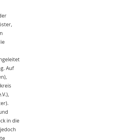
Kathrin Schulte
31
Jahreszeiten
31
der
Christof Spannhoff
31
öster,
Kolonialismus
29
en
Nahrung
27
Brauch
ie
27
Verkehr
26
Weimarer Republik
25
geleitet
Zweiter Weltkrieg
25
g. Auf
Nachkriegszeit
24
n),
Magazin für Alltagskultur
23
kreis
Dörthe Gruttmann
23
Vortrag
V.),
21
Handwerk
20
er).
Neuzeit
17
 und
Vereine
14
ck in die
Ausstellung
13
 jedoch
Weltweit
13
rte
Barbara Stambolis
11