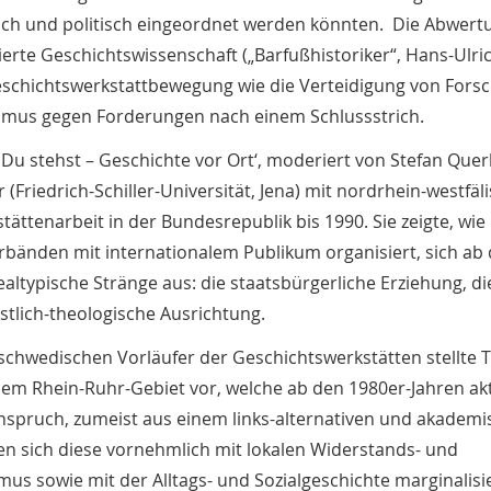
ich und politisch eingeordnet werden könnten. Die Abwert
erte Geschichtswissenschaft („Barfußhistoriker“, Hans-Ulri
eschichtswerkstattbewegung wie die Verteidigung von Fors
smus gegen Forderungen nach einem Schlussstrich.
u stehst – Geschichte vor Ort‘, moderiert von Stefan Querl 
(Friedrich-Schiller-Universität, Jena) mit nordrhein-westfäl
tättenarbeit in der Bundesrepublik bis 1990. Sie zeigte, wie
erbänden mit internationalem Publikum organisiert, sich ab
altypische Stränge aus: die staatsbürgerliche Erziehung, di
istlich-theologische Ausrichtung.
 schwedischen Vorläufer der Geschichtswerkstätten stellte
em Rhein-Ruhr-Gebiet vor, welche ab den 1980er-Jahren akt
spruch, zumeist aus einem links-alternativen und akadem
en sich diese vornehmlich mit lokalen Widerstands- und
us sowie mit der Alltags- und Sozialgeschichte marginalisi