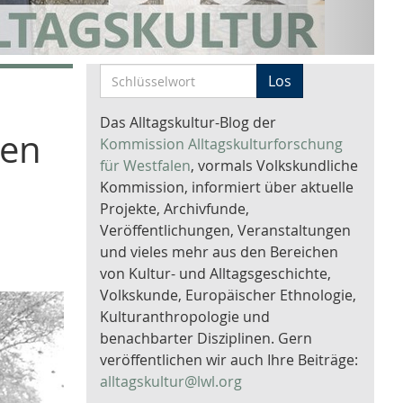
S
Los
c
h
Das Alltagskultur-Blog der
len
l
Kommission Alltagskulturforschung
ü
für Westfalen
, vormals Volkskundliche
s
Kommission, informiert über aktuelle
s
Projekte, Archivfunde,
e
Veröffentlichungen, Veranstaltungen
l
und vieles mehr aus den Bereichen
w
von Kultur- und Alltagsgeschichte,
o
Volkskunde, Europäischer Ethnologie,
r
Kulturanthropologie und
t
benachbarter Disziplinen. Gern
-
veröffentlichen wir auch Ihre Beiträge:
S
alltagskultur@lwl.org
u