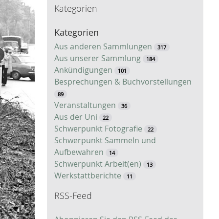
Kategorien
c
h
Kategorien
e
Aus anderen Sammlungen
317
Aus unserer Sammlung
184
Ankündigungen
101
Besprechungen & Buchvorstellungen
89
Veranstaltungen
36
Aus der Uni
22
Schwerpunkt Fotografie
22
Schwerpunkt Sammeln und
Aufbewahren
14
Schwerpunkt Arbeit(en)
13
Werkstattberichte
11
RSS-Feed