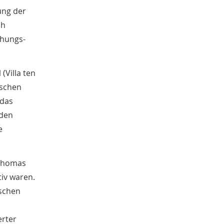
Sachgut
ung der
10
Christoph Laue
9
ch
Bestandsbeschreibungen
9
chungs-
Marcel Brüntrup
9
Weihnachten
9
Dorothee Jahnke
8
(Villa ten
Tagung
8
ischen
Erster Weltkrieg
8
 das
Michael Rosenkötter
8
 den
Jürgen Scheffler
8
e
Peter Herschlein
8
Mensch-Tier-Beziehungen
8
Elisabeth Timm
7
 Thomas
Wetter
7
iv waren.
Namenforschung
7
Familie
ischen
6
Bernd Thier
6
Sarah Brünger
6
erter