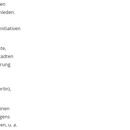
Atlas der deutschen Volkskunde
den
3
Mittelalter
3
hieden.
Hausforschung
3
t
Stephan Sagurna
3
nitiativen
Barbara Düsterhöft
3
Ulrich Hengemühle
3
Mareen Averbeck
3
te,
Aleksandra Stojanoska
3
tädten
Bernd Hammerschmidt
3
erung
Sonja Voss
2
Andreas Floyd
2
Karolin Baumann
2
Annie Struck
2
lin),
Christian Möller
2
Julius Virnyi
2
Clara Weiss
Einen
2
Christoph Mörstedt
2
rgens
Volker Tschuschke
2
n, u. a.
Alexandra Bloch Pfister
2