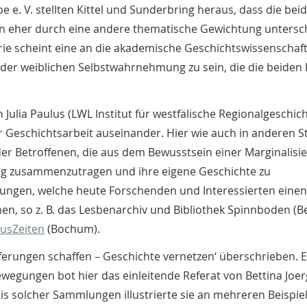
e. V. stellten Kittel und Sunderbring heraus, dass die bei
ern eher durch eine andere thematische Gewichtung untersc
rie scheint eine an die akademische Geschichtswissenschaf
der weiblichen Selbstwahrnehmung zu sein, die die beiden I
 Julia Paulus (LWL Institut für westfälische Regionalgeschich
r Geschichtsarbeit auseinander. Hier wie auch in anderen S
er Betroffenen, die aus dem Bewusstsein einer Marginalisi
dig zusammenzutragen und ihre eigene Geschichte zu
ngen, welche heute Forschenden und Interessierten einen
, so z. B. das Lesbenarchiv und Bibliothek Spinnboden (Ber
ausZeiten
(Bochum).
ieferungen schaffen – Geschichte vernetzen‘ überschrieben. 
ewegungen bot hier das einleitende Referat von Bettina Joe
s solcher Sammlungen illustrierte sie an mehreren Beispiele