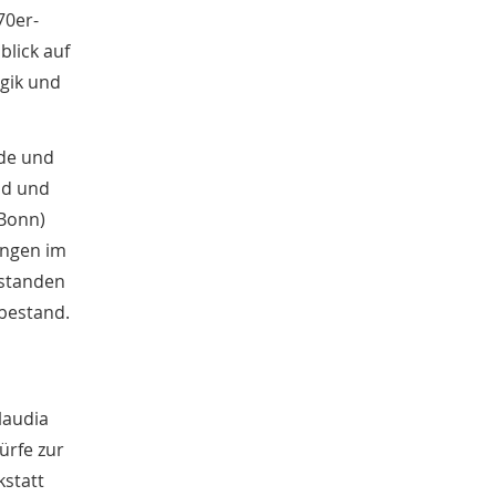
Lutz Volmer
5
70er-
Yannick Rüskamp
5
blick auf
Ann-Kathrin Holler
5
ogik und
Dörte Hein
5
Karl-Zuhorn-Preis
5
Emil Schoppmann
5
nde und
Nikola Böcker
4
nd und
Gisbert Strotdrees
4
Christin Fleige
 Bonn)
4
Kathrin Hüing
4
ungen im
Werbung
4
 standen
Religion
4
 bestand.
Medienresonanz
4
Anastasia Margariti-Börgel
3
Annina Hofferberth
3
Anna Vogt
3
laudia
Gebhard Aders
3
ürfe zur
Gitta Böth
3
kstatt
Militär
3