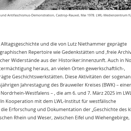
ns‐ und Antifaschismus‐Demonstration, Castrop‐Rauxel, Mai 1978. LWL-Medienzentrum fü
Alltagsgeschichte und die von Lutz Niethammer geprägte
raphischen Repertoire wie Gedenkstätten und ‚freie Archiv
licher Widerstände aus der Historiker:innenzunft. Auch in N
termächtigung heraus, an vielen Orten gewerkschaftlich-,
prägte Geschichtswerkstätten. Diese Aktivitäten der sogena
ährigen Jahrestagung des Brauweiler Kreises (BWK) – einer
Nordrhein-Westfalens – , die am 6. und 7. März 2025 im LW
In Kooperation mit dem LWL-Institut für westfälische
 die Erforschung und Dokumentation der „Geschichte des k
ischen Rhein und Weser, zwischen Eifel und Wiehengebirge, 