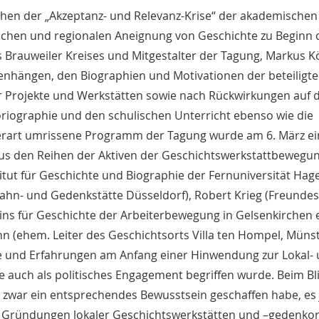
chen der „Akzeptanz- und Relevanz-Krise“ der akademischen
chen und regionalen Aneignung von Geschichte zu Beginn 
s Brauweiler Kreises und Mitgestalter der Tagung, Markus K
hängen, den Biographien und Motivationen der beteiligt
r Projekte und Werkstätten sowie nach Rückwirkungen auf d
storiographie und den schulischen Unterricht ebenso wie die
derart umrissene Programm der Tagung wurde am 6. März ein
us den Reihen der Aktiven der Geschichtswerkstattbewegun
tut für Geschichte und Biographie der Fernuniversität Hage
hn- und Gedenkstätte Düsseldorf), Robert Krieg (Freundes
ns für Geschichte der Arbeiterbewegung in Gelsenkirchen e.
(ehem. Leiter des Geschichtsorts Villa ten Hompel, Münst
sse und Erfahrungen am Anfang einer Hinwendung zur Lokal-
 auch als politisches Engagement begriffen wurde. Beim Bli
 zwar ein entsprechendes Bewusstsein geschaffen habe, es
an Gründungen lokaler Geschichtswerkstätten und –gedenko