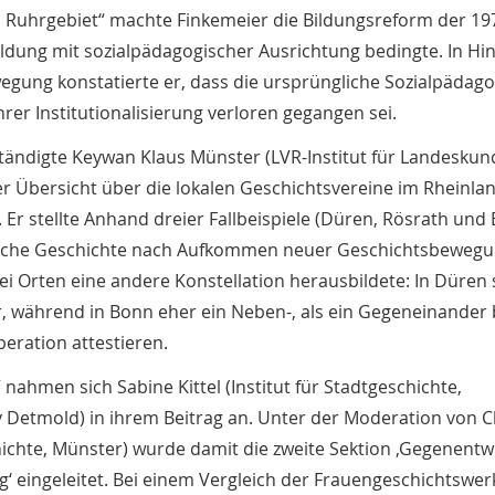
Ruhrgebiet“ machte Finkemeier die Bildungsreform der 19
dung mit sozialpädagogischer Ausrichtung bedingte. In Hin
wegung konstatierte er, dass die ursprüngliche Sozialpädag
rer Institutionalisierung verloren gegangen sei.
lständigte Keywan Klaus Münster (LVR-Institut für Landesku
ner Übersicht über die lokalen Geschichtsvereine im Rheinla
Er stellte Anhand dreier Fallbeispiele (Düren, Rösrath und
rtliche Geschichte nach Aufkommen neuer Geschichtsbeweg
drei Orten eine andere Konstellation herausbildete: In Düren
r, während in Bonn eher ein Neben-, als ein Gegeneinander
eration attestieren.
ahmen sich Sabine Kittel (Institut für Stadtgeschichte,
 Detmold) in ihrem Beitrag an. Unter der Moderation von C
hichte, Münster) wurde damit die zweite Sektion ‚Gegenentw
 eingeleitet. Bei einem Vergleich der Frauengeschichtswer