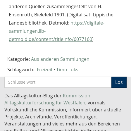
anderen Quellen zusammengestellt von H.
Ensenroth, Bielefeld 1901. (Digitalisat: Lippische
Landesbibliothek, Detmold:
https://digitale-
sammlungen.llb-
detmold.de/content/titleinfo/6077160
)
Kategorie:
Aus anderen Sammlungen
Schlagworte:
Freizeit
·
Timo Luks
S
Los
c
h
Das Alltagskultur-Blog der
Kommission
l
Alltagskulturforschung für Westfalen
, vormals
ü
Volkskundliche Kommission, informiert über aktuelle
s
Projekte, Archivfunde, Veröffentlichungen,
s
Veranstaltungen und vieles mehr aus den Bereichen
e
von Kultur- und Alltagsgeschichte, Volkskunde,