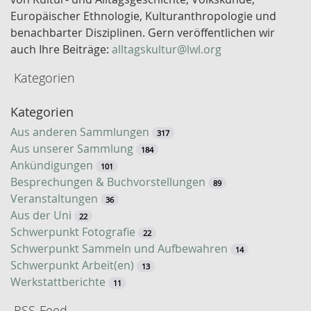
l
Europäischer Ethnologie, Kulturanthropologie und
w
benachbarter Disziplinen. Gern veröffentlichen wir
o
auch Ihre Beiträge:
alltagskultur@lwl.org
r
Kategorien
t
-
Kategorien
S
u
Aus anderen Sammlungen
317
c
Aus unserer Sammlung
184
h
Ankündigungen
101
e
Besprechungen & Buchvorstellungen
89
Veranstaltungen
36
Aus der Uni
22
Schwerpunkt Fotografie
22
Schwerpunkt Sammeln und Aufbewahren
14
Schwerpunkt Arbeit(en)
13
Werkstattberichte
11
RSS-Feed