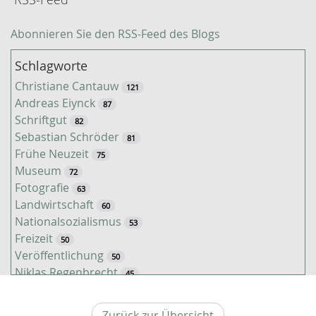
Abonnieren Sie den RSS-Feed des Blogs
Schlagworte
Christiane Cantauw
121
Andreas Eiynck
87
Schriftgut
82
Sebastian Schröder
81
Frühe Neuzeit
75
Museum
72
Fotografie
63
Landwirtschaft
60
Nationalsozialismus
53
Freizeit
50
Veröffentlichung
50
Niklas Regenbrecht
45
Kaiserzeit
45
Tiere
38
Zurück zur Übersicht