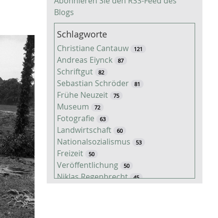
Abonnieren Sie den RSS-Feed des
Blogs
Schlagworte
Christiane Cantauw
121
Andreas Eiynck
87
Schriftgut
82
Sebastian Schröder
81
Frühe Neuzeit
75
Museum
72
Fotografie
63
Landwirtschaft
60
Nationalsozialismus
53
Freizeit
50
Veröffentlichung
50
Niklas Regenbrecht
45
Kaiserzeit
45
Tiere
38
Timo Luks
37