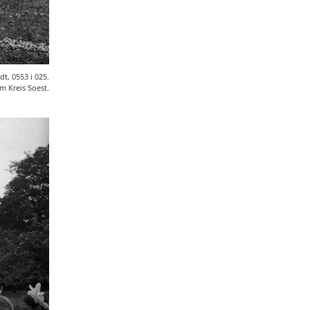
Christof Spannhoff
31
Kathrin Schulte
31
Jahreszeiten
31
Kolonialismus
29
Nahrung
27
dt, 0553 i 025.
m Kreis Soest.
Brauch
27
Verkehr
26
Zweiter Weltkrieg
25
Weimarer Republik
25
Nachkriegszeit
24
Magazin für Alltagskultur
23
Dörthe Gruttmann
23
Vortrag
21
Handwerk
20
Neuzeit
17
Vereine
14
Ausstellung
13
Weltweit
13
Barbara Stambolis
11