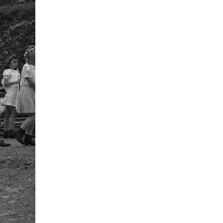
Karl-Zuhorn-Preis
5
Emil Schoppmann
5
Lutz Volmer
5
Yannick Rüskamp
5
Ann-Kathrin Holler
5
Dörte Hein
5
Christin Fleige
4
Kathrin Hüing
4
Werbung
4
Religion
4
Medienresonanz
4
Nikola Böcker
4
Gisbert Strotdrees
4
Atlas der deutschen Volkskunde
3
Mittelalter
3
Hausforschung
3
Stephan Sagurna
3
Barbara Düsterhöft
3
Ulrich Hengemühle
3