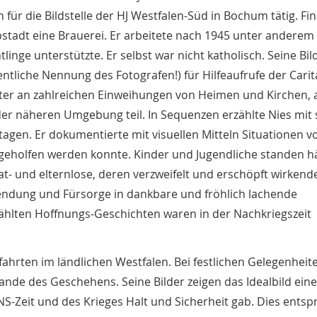
h für die Bildstelle der HJ Westfalen-Süd in Bochum tätig. Fin
pstadt eine Brauerei. Er arbeitete nach 1945 unter anderem
htlinge unterstützte. Er selbst war nicht katholisch. Seine Bil
ntliche Nennung des Fotografen!) für Hilfeaufrufe der Carit
ter an zahlreichen Einweihungen von Heimen und Kirchen, 
der näheren Umgebung teil. In Sequenzen erzählte Nies mit
rtagen. Er dokumentierte mit visuellen Mitteln Situationen v
n geholfen werden konnte. Kinder und Jugendliche standen h
t- und elternlose, deren verzweifelt und erschöpft wirkend
uwendung und Fürsorge in dankbare und fröhlich lachende
zählten Hoffnungs-Geschichten waren in der Nachkriegszeit
lfahrten im ländlichen Westfalen. Bei festlichen Gelegenheit
nde des Geschehens. Seine Bilder zeigen das Idealbild eine
NS-Zeit und des Krieges Halt und Sicherheit gab. Dies ents