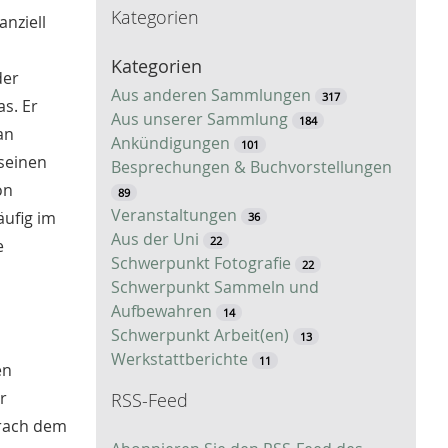
Kategorien
c
anziell
h
Kategorien
e
der
Aus anderen Sammlungen
317
as. Er
Aus unserer Sammlung
184
an
Ankündigungen
101
 seinen
Besprechungen & Buchvorstellungen
on
89
Veranstaltungen
äufig im
36
Aus der Uni
22
e
Schwerpunkt Fotografie
22
Schwerpunkt Sammeln und
Aufbewahren
14
Schwerpunkt Arbeit(en)
13
Werkstattberichte
11
en
r
RSS-Feed
prach dem