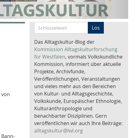
S
Los
c
h
Das Alltagskultur-Blog der
l
Kommission Alltagskulturforschung
ü
für Westfalen
, vormals Volkskundliche
s
Kommission, informiert über aktuelle
s
Projekte, Archivfunde,
e
Veröffentlichungen, Veranstaltungen
l
und vieles mehr aus den Bereichen
w
von Kultur- und Alltagsgeschichte,
s von
o
Volkskunde, Europäischer Ethnologie,
r
Kulturanthropologie und
t
benachbarter Disziplinen. Gern
-
veröffentlichen wir auch Ihre Beiträge:
S
alltagskultur@lwl.org
e Bann-
u