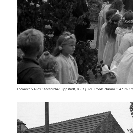
Fotoarchiv Nies, Stadtarchiv Lippstadt, 0553 j 029. Fronleichnam 1947 im Kre