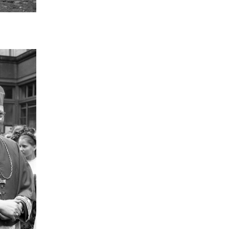
Mareen Averbeck
3
Aleksandra Stojanoska
3
Bernd Hammerschmidt
3
Anastasia Margariti-Börgel
3
Annina Hofferberth
3
Anna Vogt
3
Gebhard Aders
3
Gitta Böth
3
Militär
3
Christoph Mörstedt
2
Volker Tschuschke
2
Alexandra Bloch Pfister
2
Sonja Langkafel
2
Sophie Ullrich
2
Bettina Bock von Wülfingen
2
Bergbau
2
Lied
2
Norbert Damberg
2
Universität
2