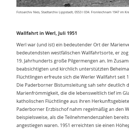
Fotoarchiv Nies, Stadtarchiv Lippstadt, 0553 l 034. Fronleichnam 1947 im Kre
Wallfahrt in Werl, Juli 1951
Werl war (und ist) ein bedeutender Ort der Marien
bedeutendsten westfälischen Wallfahrtsorte, er zog
19. Jahrhunderts große Pilgermengen an. Im Zusam
beabsichtigten und kirchlich unterstützten Beheim
Flüchtlingen erfreute sich die Werler Wallfahrt seit 
Die Paderborner Bistumsleitung sah sehr deutlich d
Marienfrömmigkeit, die die lebensweltlich tief im G
katholischen Flüchtlinge aus ihren Herkunftsgebiet
Paderborner Erzbischof nahm regelmäßig an den Wal
beispielsweise, als die Teilnehmendenzahlen bereits
angestiegen waren. 1951 erreichten sie einen Höhe