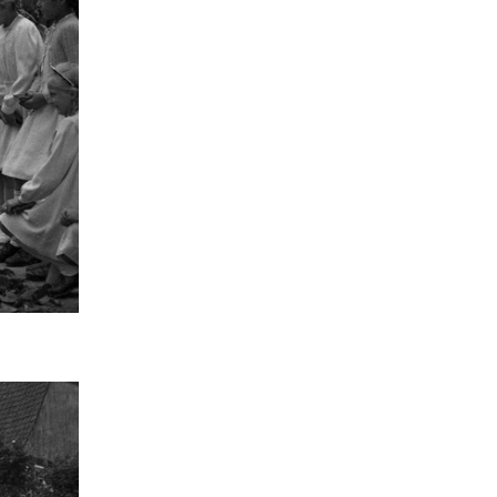
Sachgut
10
Christoph Laue
9
Bestandsbeschreibungen
9
Marcel Brüntrup
9
Weihnachten
9
Jürgen Scheffler
8
Peter Herschlein
8
Mensch-Tier-Beziehungen
8
Dorothee Jahnke
8
Tagung
8
Erster Weltkrieg
8
Michael Rosenkötter
8
Wetter
7
Namenforschung
7
Elisabeth Timm
7
Bernd Thier
6
Sarah Brünger
6
Familie
6