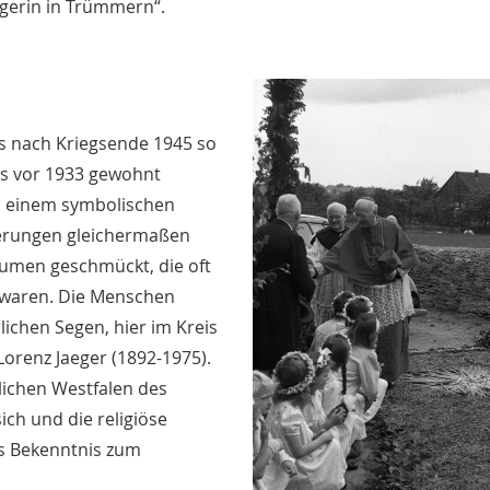
egerin in Trümmern“.
as nach Kriegsende 1945 so
es vor 1933 gewohnt
in einem symbolischen
ierungen gleichermaßen
umen geschmückt, die oft
 waren. Die Menschen
lichen Segen, hier im Kreis
Lorenz Jaeger (1892-1975).
lichen Westfalen des
ich und die religiöse
es Bekenntnis zum