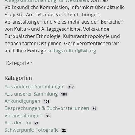
Alltagskulturforschung für Westfalen
, vormals
ü
Volkskundliche Kommission, informiert über aktuelle
s
Projekte, Archivfunde, Veröffentlichungen,
s
Veranstaltungen und vieles mehr aus den Bereichen
e
von Kultur- und Alltagsgeschichte, Volkskunde,
l
Europäischer Ethnologie, Kulturanthropologie und
w
benachbarter Disziplinen. Gern veröffentlichen wir
o
auch Ihre Beiträge:
alltagskultur@lwl.org
r
Kategorien
t
-
Kategorien
S
u
Aus anderen Sammlungen
317
c
Aus unserer Sammlung
184
h
Ankündigungen
101
e
Besprechungen & Buchvorstellungen
89
Veranstaltungen
36
Aus der Uni
22
Schwerpunkt Fotografie
22