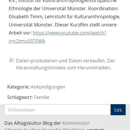
e.V.; Institut für Kulturanthropologie/Europäische
Ethnologie der Universität Münster. Koordination:
Elisabeth Timm, Lehrstuhl für Kulturanthropologie,
Universität Münster. Dieser Kurzfilm stellt unsere
Arbeit vor:
https://www.youtube.com/watch?
v=c2tmuX3TEWA
Daten produzieren und Daten verkaufen. Der
Veranstaltungshinweis zum Herunterladen.
Kategorie:
Ankündigungen
Schlagwort:
Familie
S
Los
c
h
Das Alltagskultur-Blog der
Kommission
l