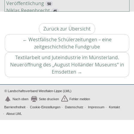
Veröffentlichung
50
Niklas Regenbrecht
45
Kaiserzeit
45
Tiere
38
Zurück zur Übersicht
Timo Luks
37
Christof Spannhoff
←
Westfälische Schülerzeitungen – eine
31
Kathrin Schulte
Vorheriger
zeitgeschichtliche Fundgrube
31
Jahreszeiten
Artikel
31
Textilarbeit und Juteindustrie im Münsterland.
Kolonialismus
29
Neueröffnung des „August Holländer Museums“ in
Nahrung
27
Nächster
Emsdetten
→
Brauch
27
Artikel
Verkehr
26
Zweiter Weltkrieg
25
© Landschaftsverband Westfalen-Lippe (LWL)
Weimarer Republik
25
Nach oben
Seite drucken
Fehler melden
Nachkriegszeit
24
Barrierefreiheit
Cookie-Einstellungen
Datenschutz
Impressum
Kontakt
Magazin für Alltagskultur
23
About LWL
Dörthe Gruttmann
23
Vortrag
21
Handwerk
20