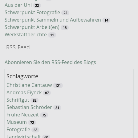
Aus der Uni
22
Schwerpunkt Fotografie
22
Schwerpunkt Sammeln und Aufbewahren
14
Schwerpunkt Arbeit(en)
13
Werkstattberichte
11
RSS-Feed
Abonnieren Sie den RSS-Feed des Blogs
Schlagworte
Christiane Cantauw
121
Andreas Eiynck
87
Schriftgut
82
Sebastian Schröder
81
Frühe Neuzeit
75
Museum
72
Fotografie
63
Landwirtschaft
60