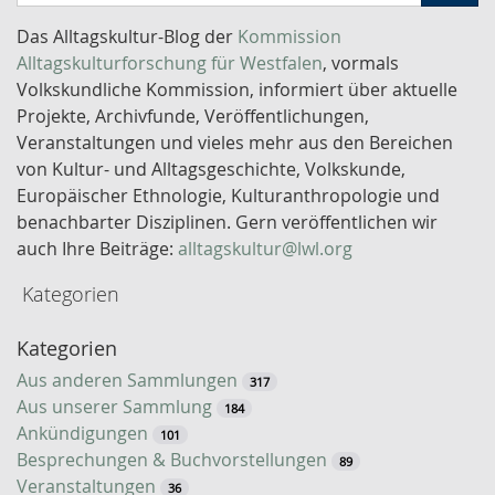
c
h
Das Alltagskultur-Blog der
Kommission
l
Alltagskulturforschung für Westfalen
, vormals
ü
Volkskundliche Kommission, informiert über aktuelle
s
Projekte, Archivfunde, Veröffentlichungen,
s
Veranstaltungen und vieles mehr aus den Bereichen
e
von Kultur- und Alltagsgeschichte, Volkskunde,
l
Europäischer Ethnologie, Kulturanthropologie und
w
benachbarter Disziplinen. Gern veröffentlichen wir
o
auch Ihre Beiträge:
alltagskultur@lwl.org
r
Kategorien
t
-
Kategorien
S
u
Aus anderen Sammlungen
317
c
Aus unserer Sammlung
184
h
Ankündigungen
101
e
Besprechungen & Buchvorstellungen
89
Veranstaltungen
36