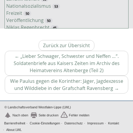
Nationalsozialismus
53
Freizeit
50
Veröffentlichung
50
Niklas Regenbrecht
45
Kaiserzeit
45
Tiere
38
Zurück zur Übersicht
Timo Luks
37
Kathrin Schulte
←
„Lieber Schwager, Schwester und Neffen …“.
31
Jahreszeiten
Soldatenbriefe aus Kaisers Zeiten im Archiv des
31
Christof Spannhoff
Vorheriger
Heimatvereins Altenberge (Teil 2)
31
Kolonialismus
Artikel
29
Wie Paulus gegen die Korinther: Jäger, Jagdexzesse
Brauch
27
Nächste
und Wilddiebe in der Grafschaft Ravensberg
→
Nahrung
27
Artikel
Verkehr
26
Zweiter Weltkrieg
25
© Landschaftsverband Westfalen-Lippe (LWL)
Weimarer Republik
25
Nach oben
Seite drucken
Fehler melden
Nachkriegszeit
24
Barrierefreiheit
Cookie-Einstellungen
Datenschutz
Impressum
Kontakt
Dörthe Gruttmann
23
About LWL