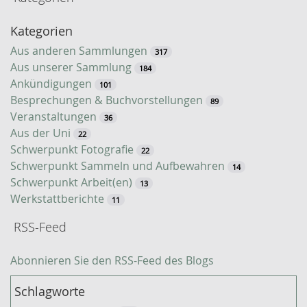
-
Kategorien
S
u
Aus anderen Sammlungen
317
c
Aus unserer Sammlung
184
h
Ankündigungen
101
e
Besprechungen & Buchvorstellungen
89
Veranstaltungen
36
Aus der Uni
22
Schwerpunkt Fotografie
22
Schwerpunkt Sammeln und Aufbewahren
14
Schwerpunkt Arbeit(en)
13
Werkstattberichte
11
RSS-Feed
Abonnieren Sie den RSS-Feed des Blogs
Schlagworte