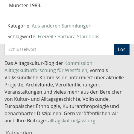
Münster 1983.
Kategorie:
Aus anderen Sammlungen
Schlagworte:
Freizeit
·
Barbara Stambolis
S
Los
c
h
Das Alltagskultur-Blog der
Kommission
l
Alltagskulturforschung für Westfalen
, vormals
ü
Volkskundliche Kommission, informiert über aktuelle
s
Projekte, Archivfunde, Veröffentlichungen,
s
Veranstaltungen und vieles mehr aus den Bereichen
e
von Kultur- und Alltagsgeschichte, Volkskunde,
l
Europäischer Ethnologie, Kulturanthropologie und
w
benachbarter Disziplinen. Gern veröffentlichen wir
o
auch Ihre Beiträge:
alltagskultur@lwl.org
r
Kategorien
t