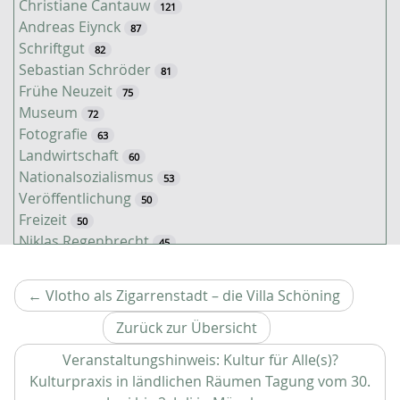
Christiane Cantauw
121
Andreas Eiynck
87
Schriftgut
82
Sebastian Schröder
81
Frühe Neuzeit
75
Museum
72
Fotografie
63
Landwirtschaft
60
Nationalsozialismus
53
Veröffentlichung
50
Freizeit
50
Niklas Regenbrecht
45
Kaiserzeit
45
Tiere
38
Vorherig
←
Vlotho als Zigarrenstadt – die Villa Schöning
Timo Luks
37
Artikel
Jahreszeiten
Zurück zur Übersicht
31
Christof Spannhoff
31
Veranstaltungshinweis: Kultur für Alle(s)?
Kathrin Schulte
31
Kulturpraxis in ländlichen Räumen Tagung vom 30.
Kolonialismus
29