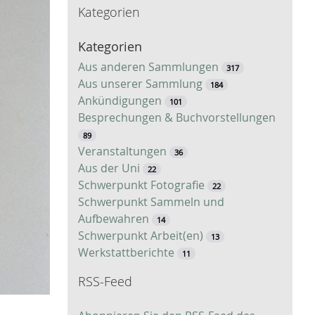
Kategorien
c
h
Kategorien
e
Aus anderen Sammlungen
317
Aus unserer Sammlung
184
Ankündigungen
101
Besprechungen & Buchvorstellungen
89
Veranstaltungen
36
Aus der Uni
22
Schwerpunkt Fotografie
22
Schwerpunkt Sammeln und
Aufbewahren
14
Schwerpunkt Arbeit(en)
13
Werkstattberichte
11
RSS-Feed