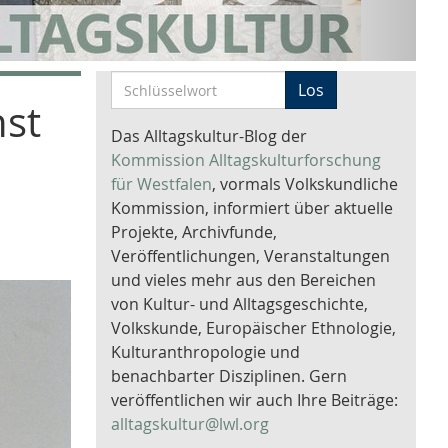
S
Los
nst
c
h
Das Alltagskultur-Blog der
d
l
Kommission Alltagskulturforschung
ü
für Westfalen
, vormals Volkskundliche
s
Kommission, informiert über aktuelle
s
Projekte, Archivfunde,
e
Veröffentlichungen, Veranstaltungen
l
und vieles mehr aus den Bereichen
w
von Kultur- und Alltagsgeschichte,
o
Volkskunde, Europäischer Ethnologie,
r
Kulturanthropologie und
t
benachbarter Disziplinen. Gern
-
veröffentlichen wir auch Ihre Beiträge:
S
alltagskultur@lwl.org
u