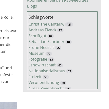
Abonnieren Sie den RSS-Feed des
Blogs
Schlagworte
e Rolle.
Christiane Cantauw
121
Andreas Eiynck
tlich war
87
Schriftgut
82
er nur
Sebastian Schröder
81
er die
Frühe Neuzeit
75
ten,
Museum
72
Fotografie
63
Landwirtschaft
60
au“ und
Nationalsozialismus
53
tsfeste
Freizeit
50
en von
Veröffentlichung
50
Niklas Regenbrecht
45
Kaiserzeit
45
Tiere
38
Timo Luks
37