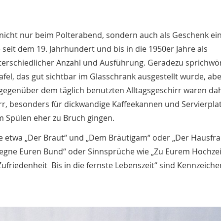
 nicht nur beim Polterabend, sondern auch als Geschenk ein
seit dem 19. Jahrhundert und bis in die 1950er Jahre als
nterschiedlicher Anzahl und Ausführung. Geradezu sprichwör
etafel, das gut sichtbar im Glasschrank ausgestellt wurde, ab
gegenüber dem täglich benutzten Alltagsgeschirr waren dah
r, besonders für dickwandige Kaffeekannen und Servierplat
 Spülen eher zu Bruch gingen.
wie etwa „Der Braut“ und „Dem Bräutigam“ oder „Der Hausfr
egne Euren Bund“ oder Sinnsprüche wie „Zu Eurem Hochzei
ufriedenheit Bis in die fernste Lebenszeit“ sind Kennzeich