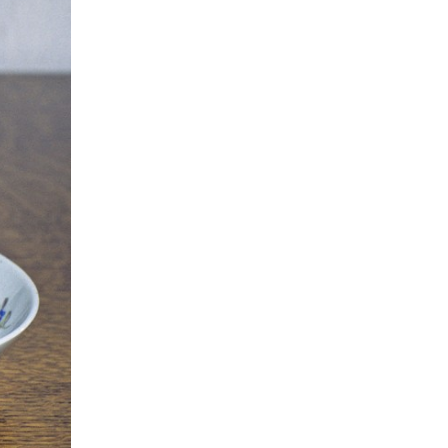
Kathrin Schulte
31
Jahreszeiten
31
Christof Spannhoff
31
Kolonialismus
29
Nahrung
27
Brauch
27
Verkehr
26
Weimarer Republik
25
Zweiter Weltkrieg
25
Nachkriegszeit
24
Magazin für Alltagskultur
23
Dörthe Gruttmann
23
Vortrag
21
Handwerk
20
Neuzeit
17
Vereine
14
Ausstellung
13
Weltweit
13
Barbara Stambolis
11