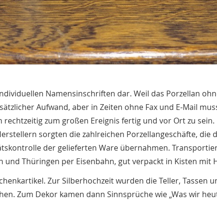
individuellen Namensinschriften dar. Weil das Porzellan oh
sätzlicher Aufwand, aber in Zeiten ohne Fax und E-Mail mus
echtzeitig zum großen Ereignis fertig und vor Ort zu sein.
stellern sorgten die zahlreichen Porzellangeschäfte, die d
ätskontrolle der gelieferten Ware übernahmen. Transportie
n und Thüringen per Eisenbahn, gut verpackt in Kisten mit H
chenkartikel. Zur Silberhochzeit wurden die Teller, Tassen u
ehen. Zum Dekor kamen dann Sinnsprüche wie „Was wir heut