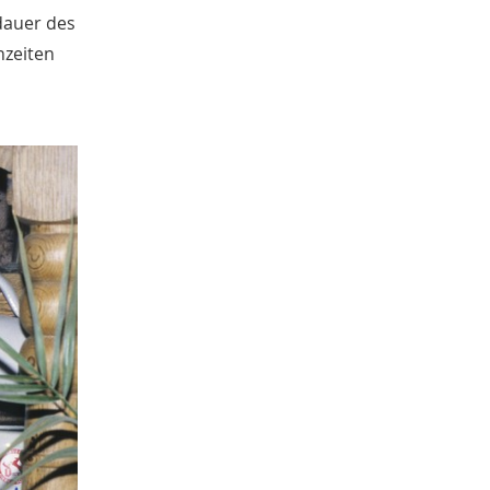
Lutz Volmer
5
dauer des
Yannick Rüskamp
5
hzeiten
Ann-Kathrin Holler
5
Dörte Hein
5
Karl-Zuhorn-Preis
5
Emil Schoppmann
5
Nikola Böcker
4
Gisbert Strotdrees
4
Christin Fleige
4
Kathrin Hüing
4
Werbung
4
Religion
4
Medienresonanz
4
Anastasia Margariti-Börgel
3
Annina Hofferberth
3
Gebhard Aders
3
Anna Vogt
3
Militär
3
Gitta Böth
3