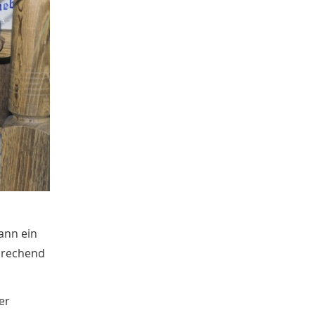
Atlas der deutschen Volkskunde
3
Mittelalter
3
Hausforschung
3
Stephan Sagurna
3
Barbara Düsterhöft
3
Ulrich Hengemühle
3
Aleksandra Stojanoska
3
Bernd Hammerschmidt
3
Mareen Averbeck
3
Sonja Voss
2
Andreas Floyd
2
Karolin Baumann
2
Christian Möller
2
Julius Virnyi
2
ann ein
Clara Weiss
2
sprechend
Annie Struck
2
Christoph Mörstedt
2
Volker Tschuschke
2
er
Alexandra Bloch Pfister
2