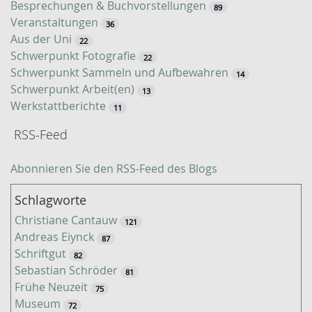
e
Besprechungen & Buchvorstellungen
89
Veranstaltungen
36
Aus der Uni
22
Schwerpunkt Fotografie
22
Schwerpunkt Sammeln und Aufbewahren
14
Schwerpunkt Arbeit(en)
13
Werkstattberichte
11
RSS-Feed
Abonnieren Sie den RSS-Feed des Blogs
Schlagworte
Christiane Cantauw
121
Andreas Eiynck
87
Schriftgut
82
Sebastian Schröder
81
Frühe Neuzeit
75
Museum
72