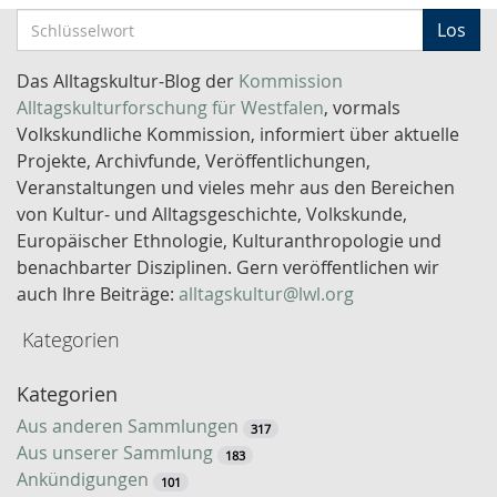
S
Los
c
h
Das Alltagskultur-Blog der
Kommission
l
Alltagskulturforschung für Westfalen
, vormals
ü
Volkskundliche Kommission, informiert über aktuelle
s
Projekte, Archivfunde, Veröffentlichungen,
s
Veranstaltungen und vieles mehr aus den Bereichen
e
von Kultur- und Alltagsgeschichte, Volkskunde,
l
Europäischer Ethnologie, Kulturanthropologie und
w
benachbarter Disziplinen. Gern veröffentlichen wir
o
auch Ihre Beiträge:
alltagskultur@lwl.org
r
Kategorien
t
-
Kategorien
S
u
Aus anderen Sammlungen
317
c
Aus unserer Sammlung
183
h
Ankündigungen
101