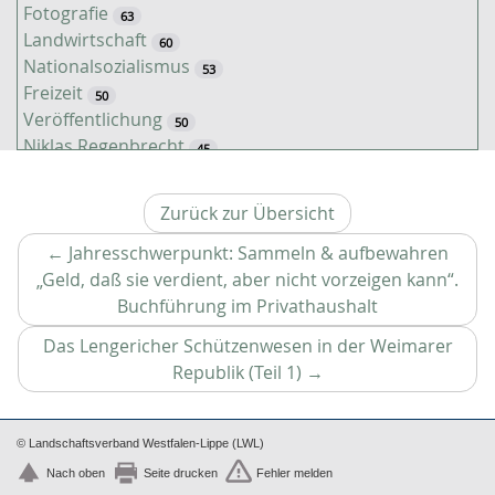
Fotografie
63
Landwirtschaft
60
Nationalsozialismus
53
Freizeit
50
Veröffentlichung
50
Niklas Regenbrecht
45
Kaiserzeit
45
Tiere
38
Zurück zur Übersicht
Timo Luks
37
Kathrin Schulte
←
Jahresschwerpunkt: Sammeln & aufbewahren
31
Jahreszeiten
„Geld, daß sie verdient, aber nicht vorzeigen kann“.
31
Christof Spannhoff
Vorheriger
Buchführung im Privathaushalt
31
Kolonialismus
Artikel
29
Das Lengericher Schützenwesen in der Weimarer
Nahrung
27
Nächster
Republik (Teil 1)
→
Brauch
27
Artikel
Verkehr
26
Weimarer Republik
25
© Landschaftsverband Westfalen-Lippe (LWL)
Zweiter Weltkrieg
25
Nach oben
Seite drucken
Fehler melden
Nachkriegszeit
24