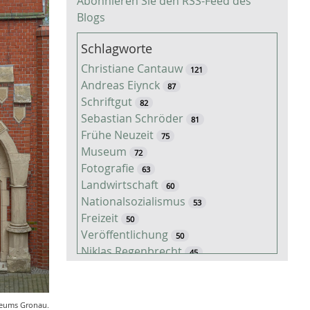
Abonnieren Sie den RSS-Feed des
Blogs
Schlagworte
Christiane Cantauw
121
Andreas Eiynck
87
Schriftgut
82
Sebastian Schröder
81
Frühe Neuzeit
75
Museum
72
Fotografie
63
Landwirtschaft
60
Nationalsozialismus
53
Freizeit
50
Veröffentlichung
50
Niklas Regenbrecht
45
Kaiserzeit
45
Tiere
38
Timo Luks
37
seums Gronau.