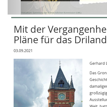
Mit der Vergangenhei
Pläne für das Drila
03.09.2021
Gerhard L
Das Grona
Geschicht
damaligen
großzügig
Ausstellu
Welt, hat