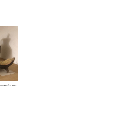
Karl-Zuhorn-Preis
5
Emil Schoppmann
5
Lutz Volmer
5
Yannick Rüskamp
5
Ann-Kathrin Holler
5
Dörte Hein
5
Christin Fleige
4
Kathrin Hüing
4
Werbung
4
Religion
4
Medienresonanz
4
Nikola Böcker
4
Gisbert Strotdrees
4
Stephan Sagurna
3
useum Gronau.
Barbara Düsterhöft
3
Ulrich Hengemühle
3
Mareen Averbeck
3
Aleksandra Stojanoska
3
Bernd Hammerschmidt
3