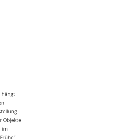
Kathrin Schulte
31
Jahreszeiten
31
Christof Spannhoff
31
Kolonialismus
29
Brauch
27
Nahrung
27
Verkehr
26
Zweiter Weltkrieg
25
Weimarer Republik
25
Nachkriegszeit
24
Dörthe Gruttmann
23
Magazin für Alltagskultur
23
Vortrag
 hängt
21
Handwerk
20
en
Neuzeit
17
stellung
Vereine
14
r Objekte
Ausstellung
13
s im
Weltweit
13
„Frühe“
Barbara Stambolis
11