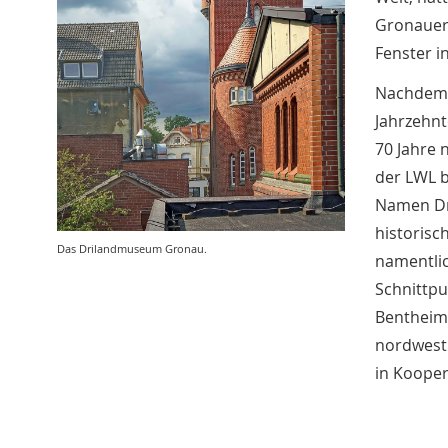
Gronauer 
Fenster i
Nachdem 
Jahrzehnt
70 Jahre 
der LWL b
Namen Dr
historisc
Das Drilandmuseum Gronau.
namentlic
Schnittpu
Bentheim
nordwest
in Kooper