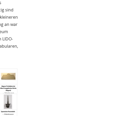
s
Anastasia Margariti-Börgel
3
Annina Hofferberth
ig sind
3
Anna Vogt
3
kleineren
Gebhard Aders
3
ng an war
Gitta Böth
3
useum
Militär
3
m LIDO-
Atlas der deutschen Volkskunde
3
kabularen,
Mittelalter
3
Hausforschung
3
Alexandra Bloch Pfister
2
Sonja Langkafel
2
Sophie Ullrich
2
Bettina Bock von Wülfingen
2
Bergbau
2
Lied
2
Norbert Damberg
2
Universität
2
Robin Butte
2
Annika Schütt
2