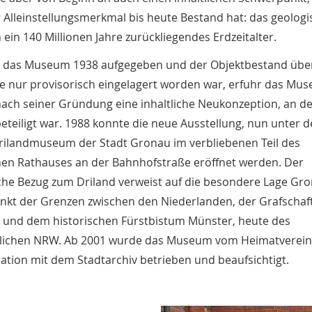
Alleinstellungsmerkmal bis heute Bestand hat: das geologi
n ein 140 Millionen Jahre zurückliegendes Erdzeitalter.
das Museum 1938 aufgegeben und der Objektbestand über
e nur provisorisch eingelagert worden war, erfuhr das Mu
nach seiner Gründung eine inhaltliche Neukonzeption, an d
eteiligt war. 1988 konnte die neue Ausstellung, nun unter 
ilandmuseum der Stadt Gronau im verbliebenen Teil des
hen Rathauses an der Bahnhofstraße eröffnet werden. Der
he Bezug zum Driland verweist auf die besondere Lage Gr
nkt der Grenzen zwischen den Niederlanden, der Grafschaf
 und dem historischen Fürstbistum Münster, heute des
lichen NRW. Ab 2001 wurde das Museum vom Heimatverei
ation mit dem Stadtarchiv betrieben und beaufsichtigt.