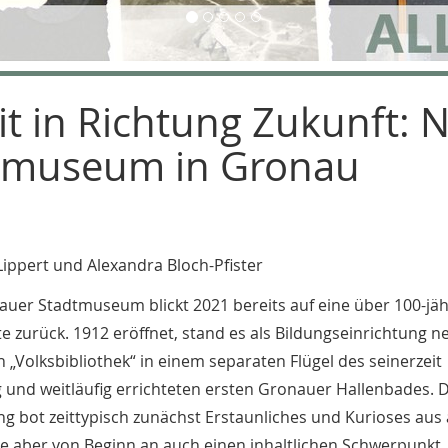
t in Richtung Zukunft: 
ndmuseum in Gronau
ippert und Alexandra Bloch-Pfister
uer Stadtmuseum blickt 2021 bereits auf eine über 100-jäh
e zurück. 1912 eröffnet, stand es als Bildungseinrichtung 
 „Volksbibliothek“ in einem separaten Flügel des seinerzeit
 und weitläufig errichteten ersten Gronauer Hallenbades. D
ng bot zeittypisch zunächst Erstaunliches und Kurioses aus 
te aber von Beginn an auch einen inhaltlichen Schwerpunkt, 