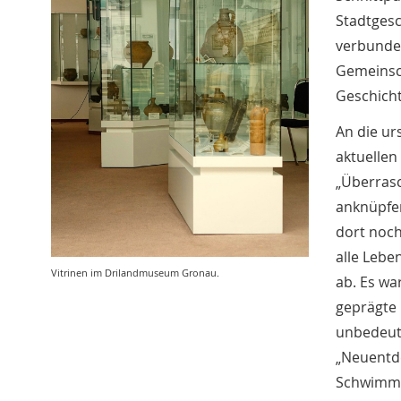
Stadtgesc
verbunden
Gemeinsch
Geschicht
An die u
aktuellen
„Überras
anknüpfen
dort noc
alle Lebe
Vitrinen im Drilandmuseum Gronau.
ab. Es wa
geprägte 
unbedeute
„Neuentde
Schwimmsa