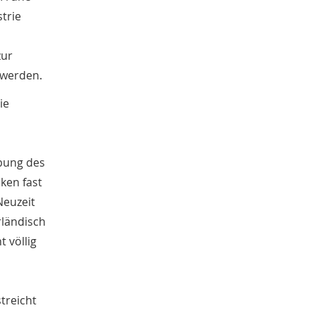
Sachgut
strie
10
Christoph Laue
9
Bestandsbeschreibungen
9
zur
Marcel Brüntrup
9
 werden.
Weihnachten
9
Jürgen Scheffler
8
ie
Peter Herschlein
8
Mensch-Tier-Beziehungen
8
Dorothee Jahnke
8
ebung des
Tagung
8
ken fast
Erster Weltkrieg
8
Michael Rosenkötter
Neuzeit
8
Wetter
7
rländisch
Namenforschung
7
 völlig
Elisabeth Timm
7
Bernd Thier
6
Sarah Brünger
6
treicht
Familie
6