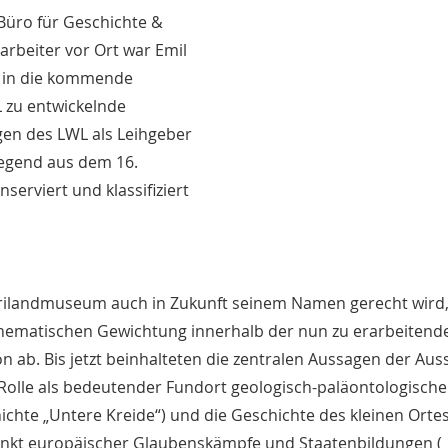
Büro für Geschichte &
arbeiter vor Ort war Emil
 in die kommende
L zu entwickelnde
ngen des LWL als Leihgeber
egend aus dem 16.
erviert und klassifiziert
rilandmuseum auch in Zukunft seinem Namen gerecht wird,
thematischen Gewichtung innerhalb der nun zu erarbeitend
n ab. Bis jetzt beinhalteten die zentralen Aussagen der Aus
olle als bedeutender Fundort geologisch-paläontologische
ichte „Untere Kreide“) und die Geschichte des kleinen Orte
unkt europäischer Glaubenskämpfe und Staatenbildungen (