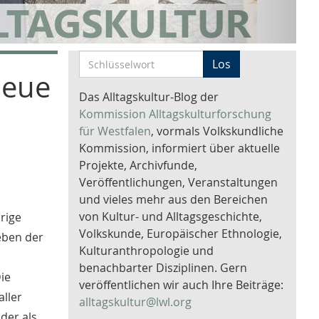
S
Los
Neue
c
h
Das Alltagskultur-Blog der
l
Kommission Alltagskulturforschung
ü
für Westfalen
, vormals Volkskundliche
s
Kommission, informiert über aktuelle
s
Projekte, Archivfunde,
e
Veröffentlichungen, Veranstaltungen
l
und vieles mehr aus den Bereichen
w
von Kultur- und Alltagsgeschichte,
rige
o
Volkskunde, Europäischer Ethnologie,
neben der
r
Kulturanthropologie und
t
benachbarter Disziplinen. Gern
ie
-
veröffentlichen wir auch Ihre Beiträge:
aller
S
alltagskultur@lwl.org
u
der als