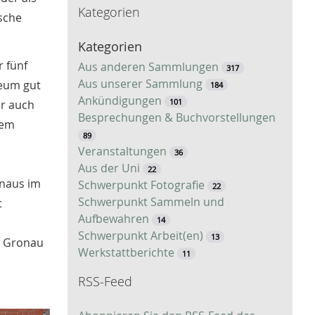
Kategorien
c
sche
h
Kategorien
e
 fünf
Aus anderen Sammlungen
317
Aus unserer Sammlung
seum gut
184
Ankündigungen
101
er auch
Besprechungen & Buchvorstellungen
dem
89
Veranstaltungen
36
Aus der Uni
22
onaus im
Schwerpunkt Fotografie
22
Schwerpunkt Sammeln und
t
Aufbewahren
14
Schwerpunkt Arbeit(en)
13
n Gronau
Werkstattberichte
11
RSS-Feed