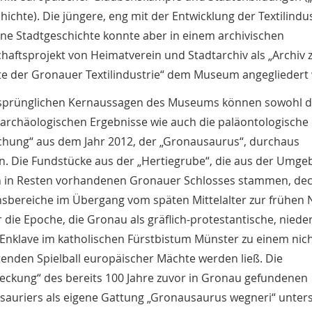
hichte). Die jüngere, eng mit der Entwicklung der Textilindu
e Stadtgeschichte konnte aber in einem archivischen
aftsprojekt von Heimatverein und Stadtarchiv als „Archiv 
e der Gronauer Textilindustrie“ dem Museum angegliedert
rsprünglichen Kernaussagen des Museums können sowohl d
 archäologischen Ergebnisse wie auch die paläontologische
chung“ aus dem Jahr 2012, der „Gronausaurus“, durchaus
. Die Fundstücke aus der „Hertiegrube“, die aus der Umg
h in Resten vorhandenen Gronauer Schlosses stammen, dec
nsbereiche im Übergang vom späten Mittelalter zur frühen 
r die Epoche, die Gronau als gräflich-protestantische, niede
Enklave im katholischen Fürstbistum Münster zu einem nicht
nden Spielball europäischer Mächte werden ließ. Die
ckung“ des bereits 100 Jahre zuvor in Gronau gefundenen
uriers als eigene Gattung „Gronausaurus wegneri“ unters