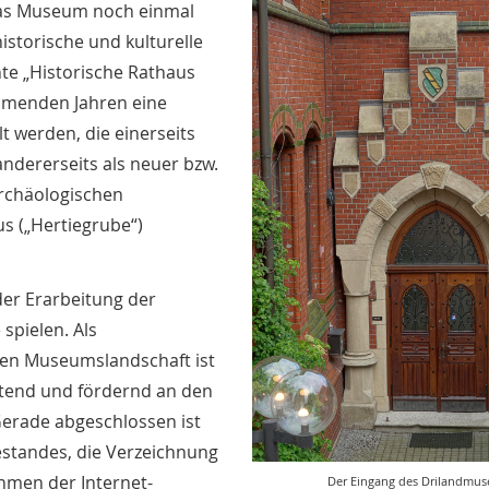
 das Museum noch einmal
istorische und kulturelle
nte „Historische Rathaus
ommenden Jahren eine
 werden, die einerseits
ndererseits als neuer bzw.
archäologischen
s („Hertiegrube“)
er Erarbeitung der
 spielen. Als
chen Museumslandschaft ist
tend und fördernd an den
Gerade abgeschlossen ist
estandes, die Verzeichnung
hmen der Internet-
Der Eingang des Drilandmu