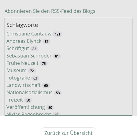
Abonnieren Sie den RSS-Feed des Blogs
Schlagworte
Christiane Cantauw
121
Andreas Eiynck
87
Schriftgut
82
Sebastian Schröder
81
Frühe Neuzeit
75
Museum
72
Fotografie
63
Landwirtschaft
60
Nationalsozialismus
53
Freizeit
50
Veröffentlichung
50
Niklas Regenbrecht
45
Kaiserzeit
45
Tiere
38
Zurück zur Übersicht
Timo Luks
37