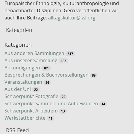
l
Europäischer Ethnologie, Kulturanthropologie und
w
benachbarter Disziplinen. Gern veröffentlichen wir
o
auch Ihre Beiträge:
alltagskultur@lwl.org
r
Kategorien
t
-
Kategorien
S
u
Aus anderen Sammlungen
317
c
Aus unserer Sammlung
183
h
Ankündigungen
101
e
Besprechungen & Buchvorstellungen
89
Veranstaltungen
36
Aus der Uni
22
Schwerpunkt Fotografie
22
Schwerpunkt Sammeln und Aufbewahren
14
Schwerpunkt Arbeit(en)
13
Werkstattberichte
11
RSS-Feed