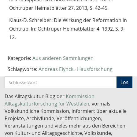
Ochtruper Heimatblätter 27, 2013, S. 42-45.
Klaus-D. Schreiber: Die Wirkung der Reformation in
Ochtrup. In: Ochtruper Heimatblätter 4, 1992, S. 9-
12.
Kategorie:
Aus anderen Sammlungen
Schlagworte:
Andreas Eiynck
·
Hausforschung
S
Los
c
h
Das Alltagskultur-Blog der
Kommission
l
Alltagskulturforschung für Westfalen
, vormals
ü
Volkskundliche Kommission, informiert über aktuelle
s
Projekte, Archivfunde, Veröffentlichungen,
s
Veranstaltungen und vieles mehr aus den Bereichen
e
von Kultur- und Alltagsgeschichte, Volkskunde,