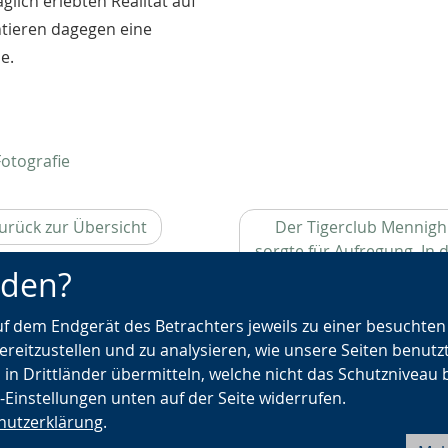
äglich erlebten Realität auf
ntieren dagegen eine
e.
Fotografie
urück zur Übersicht
Der Tigerclub Mennigh
sorgte für Aufregung. In 
nden?
Jahren rebellierte die 
nicht nur nackt mi
Blumenkränzen im Ha
auf dem Endgerät des Betrachters jeweils zu einer besuchte
sondern manchmal a
ereitzustellen und zu analysieren, wie unsere Seiten benutz
pöbelnd auf Volksfes
 in Drittländer übermitteln, welche nicht das Schutzniveau 
e-Einstellungen unten auf der Seite widerrufen.
hutzerklärung
.
Barrierefreiheit