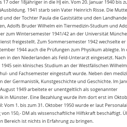
 17 oder 18jähriger in die HJ ein. Vom 20. Januar 1940 bis z
)Ausbildung. 1941 starb sein Vater Heinrich Risse. Die Mutt
 und der Tochter Paula die Gaststätte und den Landhandel
sten, Adolfs Bruder Wilhelm ein Tiermedizin-Studium und Ado
ser zum Wintersemester 1941/42 an der Universität Münch
enst freigestellt. Zum Sommersemester 1942 wechselte er 
ptember 1944 auch die Prüfungen zum Physikum ablegte. In
en in den Niederlanden als Feld-Unterarzt eingesetzt. Nach
1945 sein klinisches Studium an der Westfälischen Wilhelm
schul- und Fachsemester eingestuft wurde. Neben den mediz
n der Germanistik, Kunstgeschichte und Geschichte. Im Jan
 August 1949 arbeitete er unentgeltlich als sogenannter
nik in Münster. Eine Bezahlung wurde ihm dort erst im Okto
l: Vom 1. bis zum 31. Oktober 1950 wurde er laut Personala
von 150,- DM als wissenschaftliche Hilfskraft beschäftigt. 
 Bereich ist nichts in Erfahrung zu bringen.