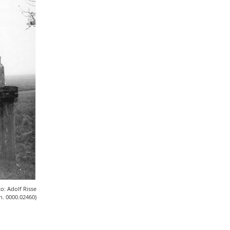
Karl-Zuhorn-Preis
5
Emil Schoppmann
5
Lutz Volmer
5
Yannick Rüskamp
5
Ann-Kathrin Holler
5
Dörte Hein
5
Christin Fleige
4
Kathrin Hüing
4
Werbung
4
Religion
4
Medienresonanz
4
Nikola Böcker
4
Gisbert Strotdrees
4
Stephan Sagurna
3
Barbara Düsterhöft
3
Ulrich Hengemühle
3
o: Adolf Risse
gn. 0000.02460)
Mareen Averbeck
3
Aleksandra Stojanoska
3
Bernd Hammerschmidt
3