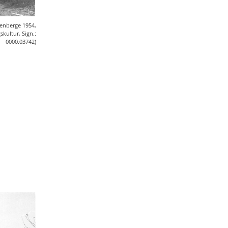
Sachgut
10
Christoph Laue
9
enberge 1954,
Bestandsbeschreibungen
skultur, Sign.:
9
0000.03742)
Marcel Brüntrup
9
Weihnachten
9
Jürgen Scheffler
8
Peter Herschlein
8
Mensch-Tier-Beziehungen
8
Dorothee Jahnke
8
Tagung
8
Erster Weltkrieg
8
Michael Rosenkötter
8
Wetter
7
Namenforschung
7
Elisabeth Timm
7
Bernd Thier
6
Sarah Brünger
6
Familie
6