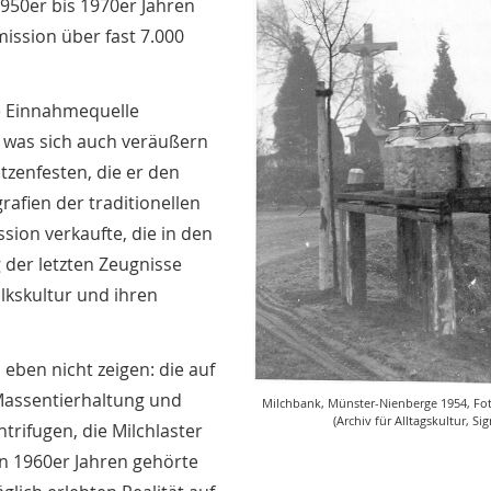
950er bis 1970er Jahren
ission über fast 7.000
ge Einnahmequelle
n, was sich auch veräußern
zenfesten, die er den
afien der traditionellen
sion verkaufte, die in den
 der letzten Zeugnisse
lkskultur und ihren
 eben nicht zeigen: die auf
Massentierhaltung und
Milchbank, Münster-Nienberge 1954, Fot
(Archiv für Alltagskultur, Si
rifugen, die Milchlaster
en 1960er Jahren gehörte