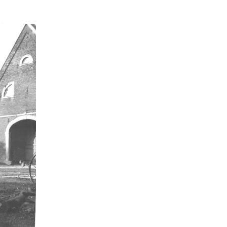
Kathrin Schulte
31
Jahreszeiten
31
Christof Spannhoff
31
Kolonialismus
29
Brauch
27
Nahrung
27
Verkehr
26
Zweiter Weltkrieg
25
Weimarer Republik
25
Nachkriegszeit
24
Dörthe Gruttmann
23
Magazin für Alltagskultur
23
Vortrag
21
Handwerk
20
Neuzeit
17
Vereine
14
Ausstellung
13
Weltweit
13
Barbara Stambolis
11