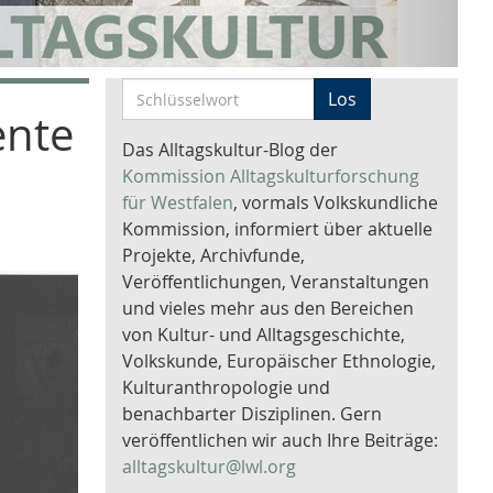
S
Los
ente
c
h
Das Alltagskultur-Blog der
l
Kommission Alltagskulturforschung
ü
für Westfalen
, vormals Volkskundliche
s
Kommission, informiert über aktuelle
s
Projekte, Archivfunde,
e
Veröffentlichungen, Veranstaltungen
l
und vieles mehr aus den Bereichen
w
von Kultur- und Alltagsgeschichte,
o
Volkskunde, Europäischer Ethnologie,
r
Kulturanthropologie und
t
benachbarter Disziplinen. Gern
-
veröffentlichen wir auch Ihre Beiträge:
S
alltagskultur@lwl.org
u