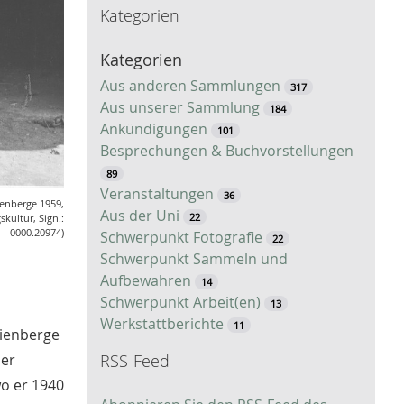
Kategorien
c
h
Kategorien
e
Aus anderen Sammlungen
317
Aus unserer Sammlung
184
Ankündigungen
101
Besprechungen & Buchvorstellungen
89
Veranstaltungen
36
enberge 1959,
Aus der Uni
22
skultur, Sign.:
0000.20974)
Schwerpunkt Fotografie
22
Schwerpunkt Sammeln und
Aufbewahren
14
Schwerpunkt Arbeit(en)
13
Werkstattberichte
11
Nienberge
RSS-Feed
der
o er 1940