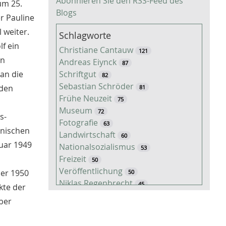
Abonnieren Sie den RSS-Feed des
um 25.
Blogs
er Pauline
 weiter.
Schlagworte
lf ein
Christiane Cantauw
121
en
Andreas Eiynck
87
Schriftgut
an die
82
Sebastian Schröder
 den
81
Frühe Neuzeit
75
Museum
72
s-
Fotografie
63
inischen
Landwirtschaft
60
uar 1949
Nationalsozialismus
53
Freizeit
50
Veröffentlichung
ber 1950
50
Niklas Regenbrecht
45
kte der
Kaiserzeit
45
Über
Tiere
38
Timo Luks
37