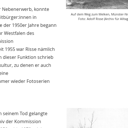
ver Nebenerwerb, konnte
Auf dem Weg zum Melken, Münster-Ni
itbürger:innen in
Foto: Adolf Risse (Archiv für Alltag
te der 1950er Jahre begann
ür Westfalen des
ission
eit 1955 war Risse nämlich
n dieser Funktion schrieb
kultur, zu denen er auch
 eine
mmer wieder Fotoserien
ch seinem Tod gelangte
chiv der Kommission