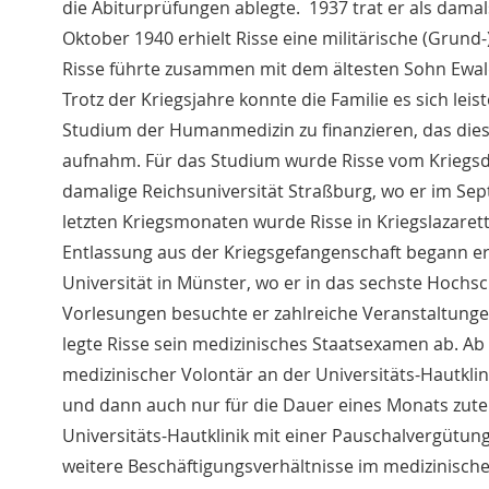
die Abiturprüfungen ablegte. 1937 trat er als damals
Oktober 1940 erhielt Risse eine militärische (Grund-
Risse führte zusammen mit dem ältesten Sohn Ewald
Trotz der Kriegsjahre konnte die Familie es sich lei
Studium der Humanmedizin zu finanzieren, das die
aufnahm. Für das Studium wurde Risse vom Kriegsdi
damalige Reichsuniversität Straßburg, wo er im Se
letzten Kriegsmonaten wurde Risse in Kriegslazarett
Entlassung aus der Kriegsgefangenschaft begann er 
Universität in Münster, wo er in das sechste Hoch
Vorlesungen besuchte er zahlreiche Veranstaltunge
legte Risse sein medizinisches Staatsexamen ab. Ab
medizinischer Volontär an der Universitäts-Hautkli
und dann auch nur für die Dauer eines Monats zutei
Universitäts-Hautklinik mit einer Pauschalvergütung 
weitere Beschäftigungsverhältnisse im medizinischen