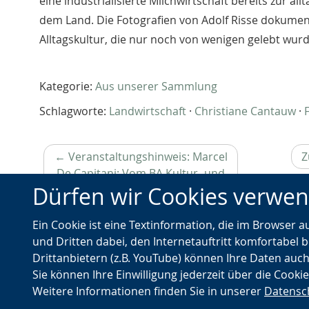
eine industrialisierte Milchwirtschaft bereits zur allt
dem Land. Die Fotografien von Adolf Risse dokume
Alltagskultur, die nur noch von wenigen gelebt wurd
Kategorie:
Aus unserer Sammlung
Schlagworte:
Landwirtschaft
·
Christiane Cantauw
·
←
Veranstaltungshinweis: Marcel
Z
De Capitani: Vom BA Kultur- und
Dürfen wir Cookies verwe
Sozialanthropologie ins Archiv,
Vorheriger
Vortrag am 21. November
Artikel
Ein Cookie ist eine Textinformation, die im Browser 
und Dritten dabei, den Internetauftritt komfortabel b
Drittanbietern (z.B. YouTube) können Ihre Daten auch
Sie können Ihre Einwilligung jederzeit über die Cooki
Weitere Informationen finden Sie in unserer
Datensc
© Landschaftsverband Westfalen-Lippe (LWL)