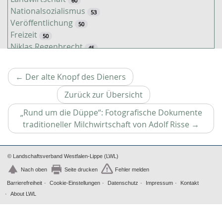
60
Nationalsozialismus
53
Veröffentlichung
50
Freizeit
50
Niklas Regenbrecht
45
Kaiserzeit
45
Tiere
38
Vorheriger
←
Der alte Knopf des Dieners
Timo Luks
37
Artikel
Jahreszeiten
Zurück zur Übersicht
31
Christof Spannhoff
31
„Rund um die Düppe“: Fotografische Dokumente
Kathrin Schulte
31
Nächste
traditioneller Milchwirtschaft von Adolf Risse
→
Kolonialismus
29
Artikel
Nahrung
27
Brauch
27
© Landschaftsverband Westfalen-Lippe (LWL)
Verkehr
26
Nach oben
Seite drucken
Fehler melden
Weimarer Republik
25
Barrierefreiheit
Cookie-Einstellungen
Datenschutz
Impressum
Kontakt
Zweiter Weltkrieg
25
About LWL
Nachkriegszeit
24
Magazin für Alltagskultur
23