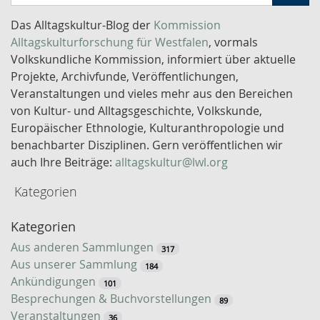
c
h
Das Alltagskultur-Blog der
Kommission
l
Alltagskulturforschung für Westfalen
, vormals
ü
Volkskundliche Kommission, informiert über aktuelle
s
Projekte, Archivfunde, Veröffentlichungen,
s
Veranstaltungen und vieles mehr aus den Bereichen
e
von Kultur- und Alltagsgeschichte, Volkskunde,
l
Europäischer Ethnologie, Kulturanthropologie und
w
benachbarter Disziplinen. Gern veröffentlichen wir
o
auch Ihre Beiträge:
alltagskultur@lwl.org
r
Kategorien
t
-
Kategorien
S
u
Aus anderen Sammlungen
317
c
Aus unserer Sammlung
184
h
Ankündigungen
101
e
Besprechungen & Buchvorstellungen
89
Veranstaltungen
36