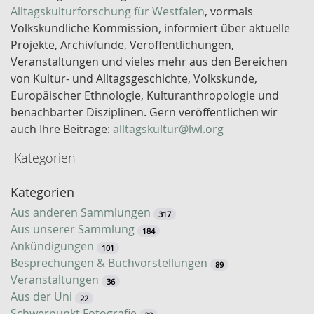
l
Alltagskulturforschung für Westfalen
, vormals
ü
Volkskundliche Kommission, informiert über aktuelle
s
Projekte, Archivfunde, Veröffentlichungen,
s
Veranstaltungen und vieles mehr aus den Bereichen
e
von Kultur- und Alltagsgeschichte, Volkskunde,
l
Europäischer Ethnologie, Kulturanthropologie und
w
benachbarter Disziplinen. Gern veröffentlichen wir
o
auch Ihre Beiträge:
alltagskultur@lwl.org
r
Kategorien
t
-
Kategorien
S
u
Aus anderen Sammlungen
317
c
Aus unserer Sammlung
184
h
Ankündigungen
101
e
Besprechungen & Buchvorstellungen
89
Veranstaltungen
36
Aus der Uni
22
Schwerpunkt Fotografie