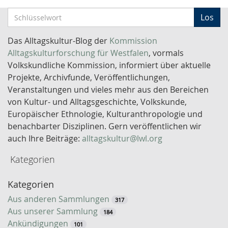
S
Los
c
h
Das Alltagskultur-Blog der
Kommission
l
Alltagskulturforschung für Westfalen
, vormals
ü
Volkskundliche Kommission, informiert über aktuelle
s
Projekte, Archivfunde, Veröffentlichungen,
s
Veranstaltungen und vieles mehr aus den Bereichen
e
von Kultur- und Alltagsgeschichte, Volkskunde,
l
Europäischer Ethnologie, Kulturanthropologie und
w
benachbarter Disziplinen. Gern veröffentlichen wir
o
auch Ihre Beiträge:
alltagskultur@lwl.org
r
Kategorien
t
-
Kategorien
S
u
Aus anderen Sammlungen
317
c
Aus unserer Sammlung
184
h
Ankündigungen
101