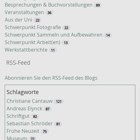
e
Besprechungen & Buchvorstellungen
89
Veranstaltungen
36
Aus der Uni
22
Schwerpunkt Fotografie
22
Schwerpunkt Sammeln und Aufbewahren
14
Schwerpunkt Arbeit(en)
13
Werkstattberichte
11
RSS-Feed
Abonnieren Sie den RSS-Feed des Blogs
Schlagworte
Christiane Cantauw
121
Andreas Eiynck
87
Schriftgut
82
Sebastian Schröder
81
Frühe Neuzeit
75
Museum
72