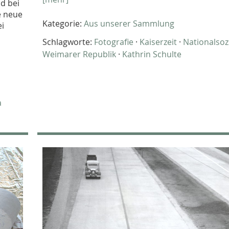
d bei
e neue
Kategorie:
Aus unserer Sammlung
ei
Schlagworte:
Fotografie
·
Kaiserzeit
·
Nationalsoz
Weimarer Republik
·
Kathrin Schulte
a