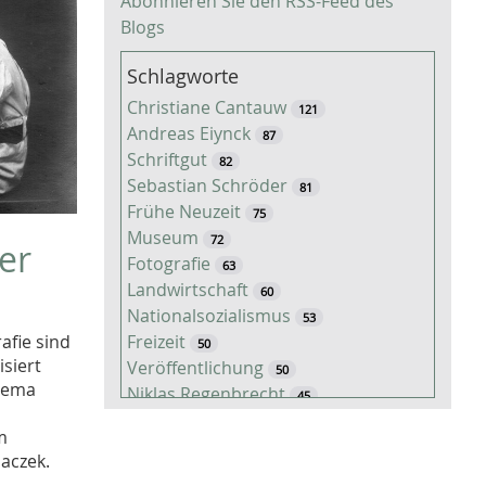
Abonnieren Sie den RSS-Feed des
Blogs
Schlagworte
Christiane Cantauw
121
Andreas Eiynck
87
Schriftgut
82
Sebastian Schröder
81
Frühe Neuzeit
75
Museum
72
ier
Fotografie
63
Landwirtschaft
60
Nationalsozialismus
53
Freizeit
afie sind
50
isiert
Veröffentlichung
50
Thema
Niklas Regenbrecht
45
Kaiserzeit
45
m
Tiere
38
haczek.
Timo Luks
37