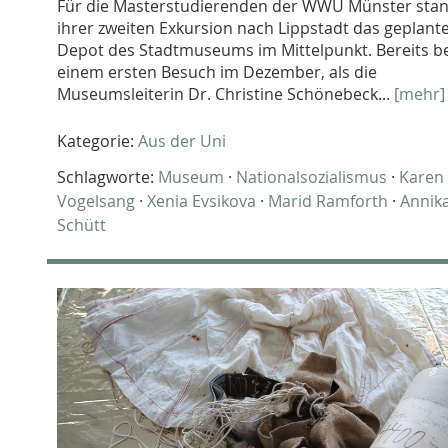
Für die Masterstudierenden der WWU Münster stan
ihrer zweiten Exkursion nach Lippstadt das geplant
Depot des Stadtmuseums im Mittelpunkt. Bereits b
einem ersten Besuch im Dezember, als die
Museumsleiterin Dr. Christine Schönebeck...
[mehr]
Kategorie:
Aus der Uni
Schlagworte:
Museum
·
Nationalsozialismus
·
Karen
Vogelsang
·
Xenia Evsikova
·
Marid Ramforth
·
Annik
Schütt