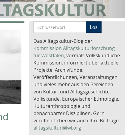
S
Los
c
h
Das Alltagskultur-Blog der
l
Kommission Alltagskulturforschung
ü
für Westfalen
, vormals Volkskundliche
s
Kommission, informiert über aktuelle
s
Projekte, Archivfunde,
e
Veröffentlichungen, Veranstaltungen
l
und vieles mehr aus den Bereichen
w
von Kultur- und Alltagsgeschichte,
o
Volkskunde, Europäischer Ethnologie,
r
Kulturanthropologie und
t
benachbarter Disziplinen. Gern
nd
-
veröffentlichen wir auch Ihre Beiträge:
S
alltagskultur@lwl.org
u