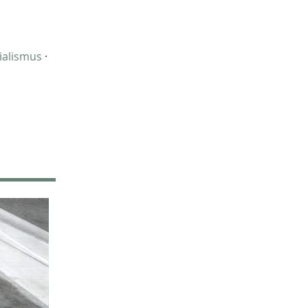
Kathrin Schulte
31
Jahreszeiten
31
Christof Spannhoff
31
ialismus
·
Kolonialismus
29
Brauch
27
Nahrung
27
Verkehr
26
Zweiter Weltkrieg
25
Weimarer Republik
25
Nachkriegszeit
24
Dörthe Gruttmann
23
Magazin für Alltagskultur
23
Vortrag
21
Handwerk
20
Neuzeit
17
Vereine
14
Ausstellung
13
Weltweit
13
Barbara Stambolis
11