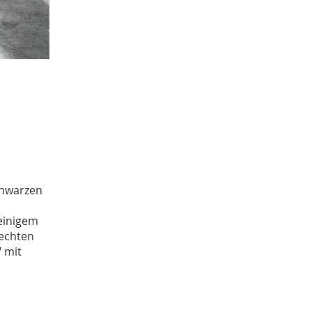
Sachgut
10
Christoph Laue
9
Bestandsbeschreibungen
9
Marcel Brüntrup
9
Weihnachten
9
Jürgen Scheffler
8
Peter Herschlein
8
Mensch-Tier-Beziehungen
8
Dorothee Jahnke
8
Tagung
8
Erster Weltkrieg
8
chwarzen
Michael Rosenkötter
8
Wetter
7
 einigem
Namenforschung
7
rechten
Elisabeth Timm
7
W mit
Bernd Thier
6
Sarah Brünger
6
Familie
6