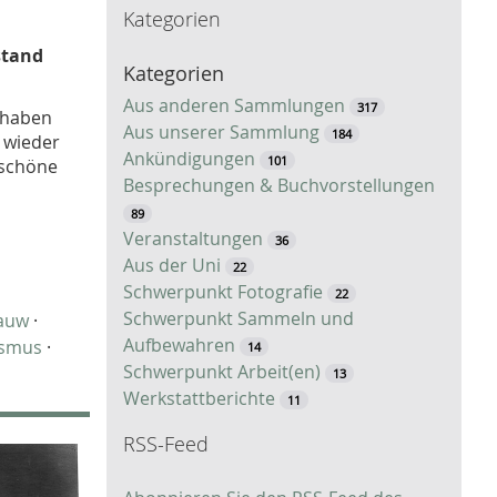
Kategorien
c
h
stand
Kategorien
e
Aus anderen Sammlungen
317
r haben
Aus unserer Sammlung
184
t wieder
Ankündigungen
101
e schöne
Besprechungen & Buchvorstellungen
89
Veranstaltungen
36
Aus der Uni
22
Schwerpunkt Fotografie
22
Schwerpunkt Sammeln und
tauw
·
Aufbewahren
ismus
·
14
Schwerpunkt Arbeit(en)
13
Werkstattberichte
11
RSS-Feed