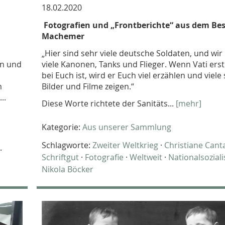
18.02.2020
Fotografien und „Frontberichte“ aus dem Be
Machemer
„Hier sind sehr viele deutsche Soldaten, und wi
en und
viele Kanonen, Tanks und Flieger. Wenn Vati ers
bei Euch ist, wird er Euch viel erzählen und viel
m
Bilder und Filme zeigen.“
..
Diese Worte richtete der Sanitäts...
[mehr]
Kategorie:
Aus unserer Sammlung
Schlagworte:
Zweiter Weltkrieg
·
Christiane Can
·
Schriftgut
·
Fotografie
·
Weltweit
·
Nationalsozial
Nikola Böcker