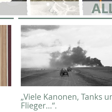
i
„Viele Kanonen, Tanks u
Flieger…“.