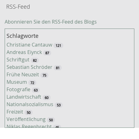
RSS-Feed
Abonnieren Sie den RSS-Feed des Blogs
Schlagworte
Christiane Cantauw
121
Andreas Eiynck
87
Schriftgut
82
Sebastian Schröder
81
Frühe Neuzeit
75
Museum
72
Fotografie
63
Landwirtschaft
60
Nationalsozialismus
53
Freizeit
50
Veröffentlichung
50
Niklas Regenbrecht
45
Kaiserzeit
45