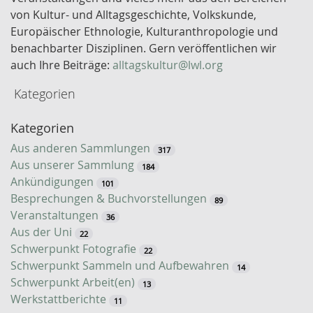
e
von Kultur- und Alltagsgeschichte, Volkskunde,
l
Europäischer Ethnologie, Kulturanthropologie und
w
benachbarter Disziplinen. Gern veröffentlichen wir
o
auch Ihre Beiträge:
alltagskultur@lwl.org
r
Kategorien
t
-
Kategorien
S
u
Aus anderen Sammlungen
317
c
Aus unserer Sammlung
184
h
Ankündigungen
101
e
Besprechungen & Buchvorstellungen
89
Veranstaltungen
36
Aus der Uni
22
Schwerpunkt Fotografie
22
Schwerpunkt Sammeln und Aufbewahren
14
Schwerpunkt Arbeit(en)
13
Werkstattberichte
11