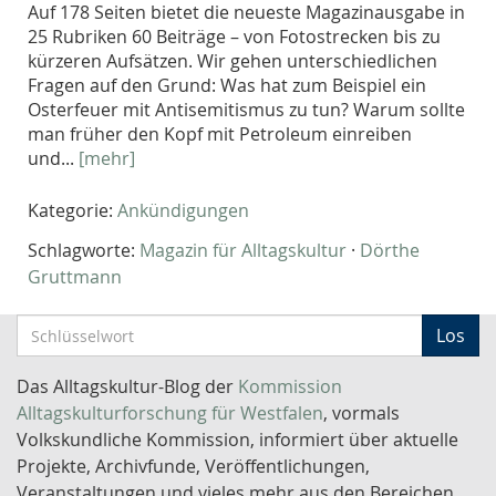
Auf 178 Seiten bietet die neueste Magazinausgabe in
25 Rubriken 60 Beiträge – von Fotostrecken bis zu
kürzeren Aufsätzen. Wir gehen unterschiedlichen
Fragen auf den Grund: Was hat zum Beispiel ein
Osterfeuer mit Antisemitismus zu tun? Warum sollte
man früher den Kopf mit Petroleum einreiben
und...
[mehr]
Kategorie:
Ankündigungen
Schlagworte:
Magazin für Alltagskultur
·
Dörthe
Gruttmann
S
Los
c
h
Das Alltagskultur-Blog der
Kommission
l
Alltagskulturforschung für Westfalen
, vormals
ü
Volkskundliche Kommission, informiert über aktuelle
s
Projekte, Archivfunde, Veröffentlichungen,
s
Veranstaltungen und vieles mehr aus den Bereichen